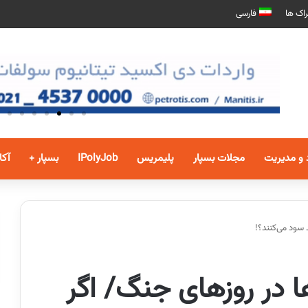
اک ها
فارسی
 و مدیریت
مجلات بسپار
پلیمریس
IPolyJob
بسپار +
آکا
 سود می‌کنند؟!
 در روزهای جنگ/ اگر