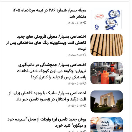
مجله بسپار شماره 286 در نیمه مردادماه 1405
منتشر شد
1405-05-14
اختصاصی بسپار/ معرفی افزودنی های جدید
کاهش افت ویسکوزیته رنگ های ساختمانی پس از
تینت
1405-05-14
اختصاصی بسپار/ جمع‌شدگی در قالب‌گیری
تزریقی؛ چگونه می توان کوچک شدن قطعات
پلاستیکی پس از تولید را کنترل کرد؟
1405-05-14
اختصاصی بسپار/ سابیک با وجود کاهش زیان، از
افت درآمد و اختلال در زنجیره تامین خبر داد
1405-05-14
روش جدید تأمین ارز؛ واردات از محل “سپرده خود
و دیگران” کلید خورد