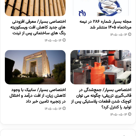
مجله بسپار شماره 286 در نیمه
اختصاصی بسپار/ معرفی افزودنی
مردادماه 1405 منتشر شد
های جدید کاهش افت ویسکوزیته
رنگ های ساختمانی پس از تینت
1405-05-14
1405-05-14
اختصاصی بسپار/ جمع‌شدگی در
اختصاصی بسپار/ سابیک با وجود
قالب‌گیری تزریقی؛ چگونه می توان
کاهش زیان، از افت درآمد و اختلال
کوچک شدن قطعات پلاستیکی پس از
در زنجیره تامین خبر داد
تولید را کنترل کرد؟
1405-05-14
1405-05-14