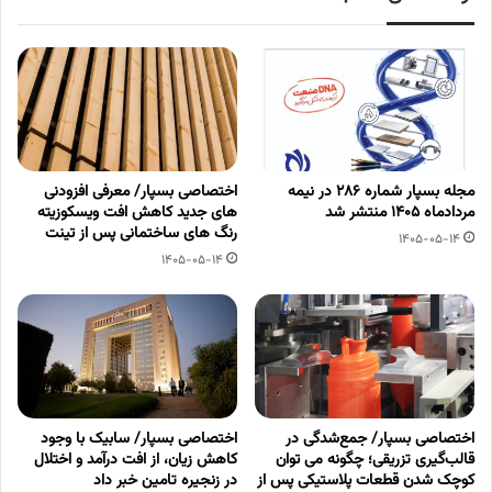
مجله بسپار شماره 286 در نیمه
اختصاصی بسپار/ معرفی افزودنی
مردادماه 1405 منتشر شد
های جدید کاهش افت ویسکوزیته
رنگ های ساختمانی پس از تینت
1405-05-14
1405-05-14
اختصاصی بسپار/ جمع‌شدگی در
اختصاصی بسپار/ سابیک با وجود
قالب‌گیری تزریقی؛ چگونه می توان
کاهش زیان، از افت درآمد و اختلال
کوچک شدن قطعات پلاستیکی پس از
در زنجیره تامین خبر داد