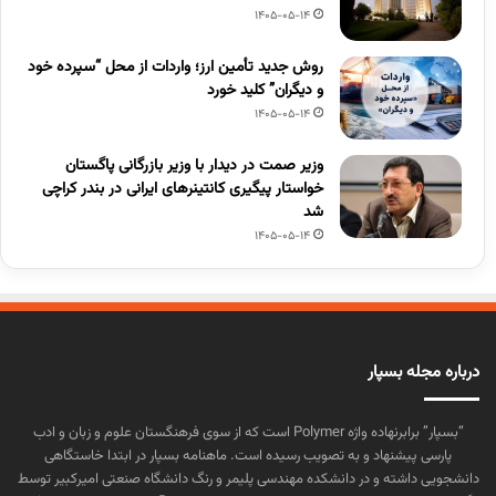
1405-05-14
روش جدید تأمین ارز؛ واردات از محل “سپرده خود
و دیگران” کلید خورد
1405-05-14
وزیر صمت در دیدار با وزیر بازرگانی پاگستان
خواستار پیگیری کانتینرهای ایرانی در بندر کراچی
شد
1405-05-14
درباره مجله بسپار
“بسپار” برابرنهاده واژه Polymer است که از سوی فرهنگستان علوم و زبان و ادب
پارسی پیشنهاد و به تصویب رسیده است. ماهنامه بسپار در ابتدا خاستگاهی
دانشجویی داشته و در دانشکده مهندسی پلیمر و رنگ دانشگاه صنعتی امیرکبیر توسط