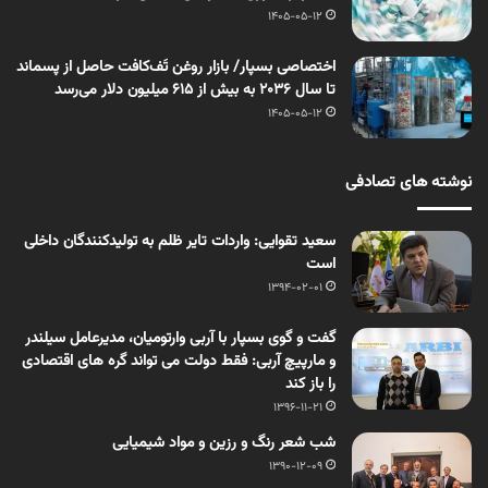
1405-05-12
اختصاصی بسپار/ بازار روغن تَف‌کافت حاصل از پسماند
تا سال ۲۰۳۶ به بیش از ۶۱۵ میلیون دلار می‌رسد
1405-05-12
نوشته های تصادفی
سعید تقوایی: واردات تایر ظلم به تولیدکنندگان داخلی
است
1394-02-01
گفت و گوی بسپار با آربی وارتومیان، مدیرعامل سیلندر
و مارپیچ آربی: فقط دولت می­ تواند گره ­های اقتصادی
را باز کند
1396-11-21
شب شعر رنگ و رزین و مواد شیمیایی
1390-12-09