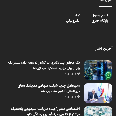
مجوز ها
اعلام وصول
نماد
پایگاه خبری
الکترونیکی
آخرین اخبار
یک محقق پسادکتری در کشور توسعه داد: سنتز یک
پلیمر برای بهبود عملکرد ابرخازن‌ها
1405-05-12
مدیرعامل جدید شرکت سهامی نمایشگاه‌های
بین‌المللی کشور منصوب شد
1405-05-12
اختصاصی بسپار/آینده بازیافت شیمیایی پلاستیک
بیشتر از فناوری، به قوانین بستگی دارد