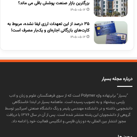
بزرگترین بازار صنعت پوشش باقی می ماند؟
1405-05-12
۳۵ درصد از این تعهدات ارزی ایفا نشده، مربوط به
کارت‌های بازرگانی اجاره‌ای و یک‌بار مصرف است!
1405-05-12
درباره مجله بسپار
“بسپار” برابرنهاده واژه Polymer است که از سوی فرهنگستان علوم و زبان و ادب
پارسی پیشنهاد و به تصویب رسیده است. ماهنامه بسپار در ابتدا خاستگاهی
دانشجویی داشته و در دانشکده مهندسی پلیمر و رنگ دانشگاه صنعتی امیرکبیر توسط
گروهی از دانشجویان این رشته منتشر شده است. پس از آن در سال ۱۳۷۶ با دریافت
مجوز انتشار بین المللی به دو زبان فارسی و انگلیسی فعالیت خود را ادامه داد.