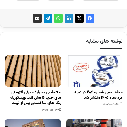
نوشته های مشابه
مجله بسپار شماره 286 در نیمه
اختصاصی بسپار/ معرفی افزودنی
مردادماه 1405 منتشر شد
های جدید کاهش افت ویسکوزیته
رنگ های ساختمانی پس از تینت
1405-05-14
1405-05-14