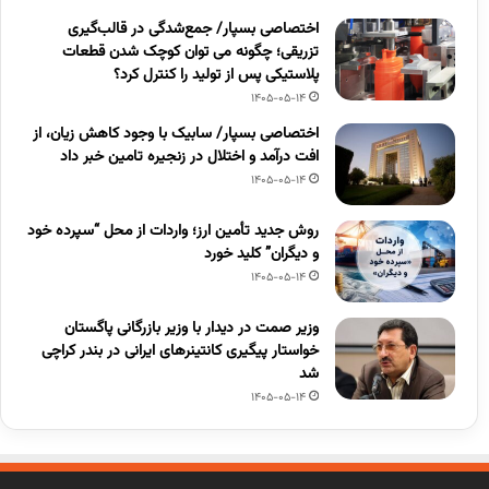
اختصاصی بسپار/ جمع‌شدگی در قالب‌گیری
تزریقی؛ چگونه می توان کوچک شدن قطعات
پلاستیکی پس از تولید را کنترل کرد؟
1405-05-14
اختصاصی بسپار/ سابیک با وجود کاهش زیان، از
افت درآمد و اختلال در زنجیره تامین خبر داد
1405-05-14
روش جدید تأمین ارز؛ واردات از محل “سپرده خود
و دیگران” کلید خورد
1405-05-14
وزیر صمت در دیدار با وزیر بازرگانی پاگستان
خواستار پیگیری کانتینرهای ایرانی در بندر کراچی
شد
1405-05-14