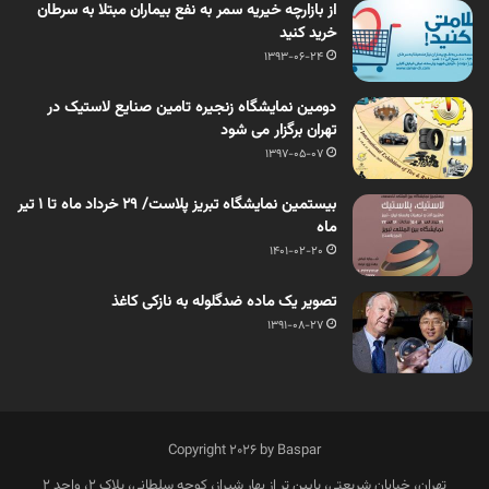
از بازارچه خیریه سمر به نفع بیماران مبتلا به سرطان
خرید کنید
1393-06-24
دومین نمایشگاه زنجیره تامین صنایع لاستیک در
تهران برگزار می شود
1397-05-07
بیستمین نمایشگاه تبریز پلاست/ 29 خرداد ماه تا 1 تیر
ماه
1401-02-20
تصویر یک ماده ضدگلوله به نازکی کاغذ
1391-08-27
Copyright 2026 by Baspar
تهران، خیابان شریعتی، پایین تر از بهار شیراز، کوچه سلطانی، پلاک 2، واحد 2