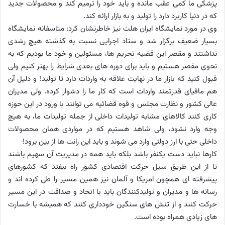
پزشکی ما کمی عقب مانده و باید خود را ترمیم کند و محصولات جدید
که در دنیا کاربرد دارد را تولید و به بازار ارائه کند.
وی در مورد نمایشگاه ایران هلث نیز خاطرنشان کرد: متاسفانه نمایشگاه
بسیار ضعیف برگزار شد و ستاد اجرایی نسبت به گذشته هیچ رشدی
نداشتند و مقصر این قضیه تحریم ها، مسئولین و خود ما بودیم که به
نحوی مقصر هستیم و باید برای دوره های بعدی شرایط را بهتر کنیم ولی
قبول کنید که بازار ما در نهایت علاقه به واردات دارد تا تولید! و دلیل آن
هم مافیای قدرتمند واردات است که کار ما را دشوار کرده. ولی مدیران
عالی کشور و نظارت مجلس و قوه قضائیه می توانند با ورود در این حوزه
کاری کنند کالاهای مشابه تولیدات داخلی از جمله تولیدات ما، به هیچ
وجه وارد نشود، ولی شاهد هستیم که در مواردی همان محصولات
داخلی حتی با ارز دولتی وارد می شوند و باید این رانت ها از بین برود!
کارها نباید دست یکنفر باشد بلکه باید همه در مدیریت آن سهیم باشند
تا از این طریق سیل حرکت اقتصادی کشور راه بیفتد که کشورهای
پیشرفته ای همچون امریکا و آلمان نیز همین مسیر را طی کرده اند و
رسانه ها و مدیران و تولیدکنندگان باید با اتحاد و صداقت در این مسیر
حرکت کنند و از تنش های سنگین خودداری کنند که همیشه با خسارت
های زیادی همراه بوده است.