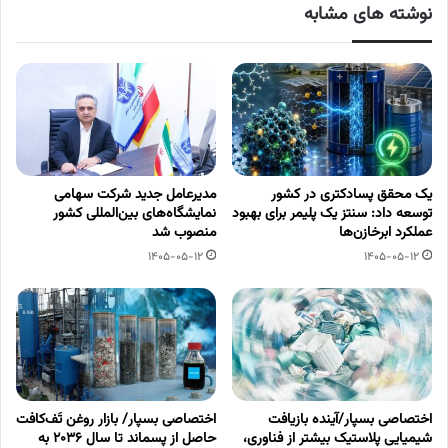
نوشته های مشابه
یک محقق پسادکتری در کشور
مدیرعامل جدید شرکت سهامی
توسعه داد: سنتز یک پلیمر برای بهبود
نمایشگاه‌های بین‌المللی کشور
عملکرد ابرخازن‌ها
منصوب شد
1405-05-12
1405-05-12
اختصاصی بسپار/آینده بازیافت
اختصاصی بسپار/ بازار روغن تَف‌کافت
شیمیایی پلاستیک بیشتر از فناوری،
حاصل از پسماند تا سال ۲۰۳۶ به