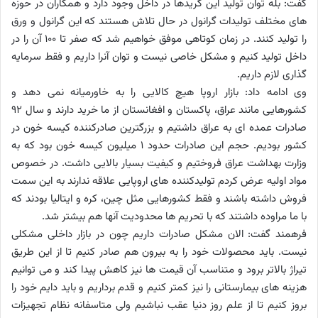
گفت: بله توان تولید این گریدها در داخل وجود دارد و همکاران در حوزه
های مختلف تولیدات گرانول در حال تلاش هستند که این گرانول و ورق
را تولید کنند. در زمان کوتاهی موفق خواهیم شد که صفر تا 100 آن را در
داخل تولید کنیم و مشکل خاصی نیست و توان آنرا داریم و فقط سرمایه
گذاری لازم داریم.
وی ادامه داد: بازار اروپا هیچ کالایی را به خاورمیانه نمی دهد و
کشورهایی مانند عراق، پاکستان و افغانستان از ما خرید دارند و سال 92
صادرات عمده ای به عراق داشتیم و بزرگترین صادرکننده کیسه خون در
کشور بودیم. حجم این صادرات حدود 1 میلیون کیسه خون بود که به
وزارت بهداشت عراق فروختیم و کیفیت بسیار بالایی داشت. در خصوص
مواد اولیه عرض کردم تولیدکننده های اروپایی علاقه ندارند به این سمت
فروش داشته باشند و فقط کشورهایی مثل چین، کره و ایتالیا بودند که
با ما مراوده داشتند که با تحریم ها محدودیت آنها هم بیشتر شد.
فرهمند گفت: الان مشکل صادرات داریم چون در بازار داخلی مشکلی
نیست. باید محصولات خود را به بیرون هم صادر کنیم تا از این طریق
تیراژ بالاتر برود و متناسب آن قیمت ها نیز کاهش پیدا کند و می توانیم
هزینه های بیمارستانی را نیز کمتر کنیم و قدم برداریم و باید دایم خود را
بروز کنیم تا از علم روز دنیا عقب نباشیم ولی متاسفانه نظام تجهیزات