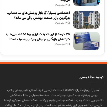
می‌رسد
1405-05-12
اختصاصی بسپار/ آیا بازار پوشش‌های ساختمانی،
بزرگترین بازار صنعت پوشش باقی می ماند؟
1405-05-12
۳۵ درصد از این تعهدات ارزی ایفا نشده، مربوط به
کارت‌های بازرگانی اجاره‌ای و یک‌بار مصرف است!
1405-05-12
درباره مجله بسپار
“بسپار” برابرنهاده واژه Polymer است که از سوی فرهنگستان علوم و زبان و ادب
پارسی پیشنهاد و به تصویب رسیده است. ماهنامه بسپار در ابتدا خاستگاهی
دانشجویی داشته و در دانشکده مهندسی پلیمر و رنگ دانشگاه صنعتی امیرکبیر توسط
گروهی از دانشجویان این رشته منتشر شده است. پس از آن در سال ۱۳۷۶ با دریافت