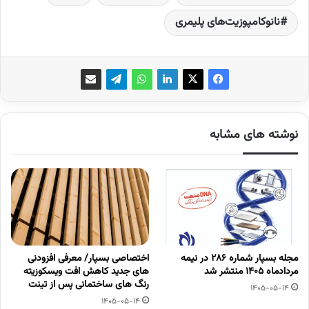
نانوکامپوزیت‌های پلیمری
نوشته های مشابه
مجله بسپار شماره 286 در نیمه
اختصاصی بسپار/ معرفی افزودنی
مردادماه 1405 منتشر شد
های جدید کاهش افت ویسکوزیته
رنگ های ساختمانی پس از تینت
1405-05-14
1405-05-14