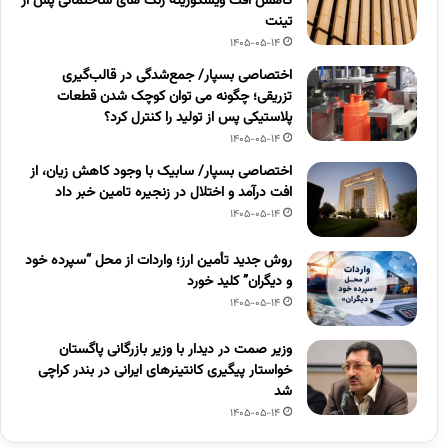
کاهش افت ویسکوزیته رنگ های ساختمانی پس از
تینت
1405-05-14
اختصاصی بسپار/ جمع‌شدگی در قالب‌گیری
تزریقی؛ چگونه می توان کوچک شدن قطعات
پلاستیکی پس از تولید را کنترل کرد؟
1405-05-14
اختصاصی بسپار/ سابیک با وجود کاهش زیان، از
افت درآمد و اختلال در زنجیره تامین خبر داد
1405-05-14
روش جدید تأمین ارز؛ واردات از محل “سپرده خود
و دیگران” کلید خورد
1405-05-14
وزیر صمت در دیدار با وزیر بازرگانی پاگستان
خواستار پیگیری کانتینرهای ایرانی در بندر کراچی
شد
1405-05-14