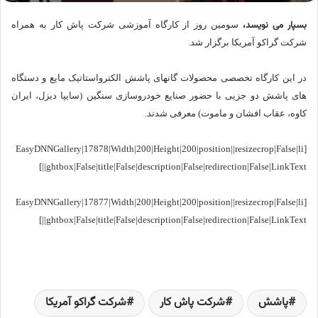
بسپار می نویسد،
سومین روز از کارگاه آموزشی شرکت پاش کار
به همراه
شرکت گراکو آمریکا برگزار شد.
در این کارگاه تخصصی محصولات گانهای پاشش الکترواستاتیک مایع و دستگاه
های پاشش دو جزیی با حضور صنایع خودروسازی سنگین (سایپا دیزل، ایران
کاوه، عقاب افشان و ماموت) معرفی شدند.
[EasyDNNGallery|17878|Width|200|Height|200|position||resizecrop|False|li
ghtbox|False|title|False|description|False|redirection|False|LinkText||]
[EasyDNNGallery|17877|Width|200|Height|200|position||resizecrop|False|li
ghtbox|False|title|False|description|False|redirection|False|LinkText||]
پاشش
شرکت پاش کار
شرکت گراکو آمریکا