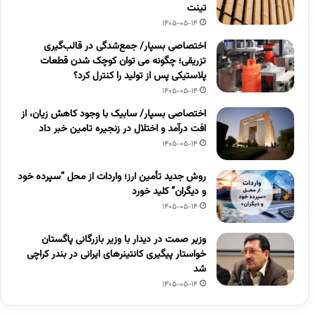
تینت
1405-05-14
اختصاصی بسپار/ جمع‌شدگی در قالب‌گیری
تزریقی؛ چگونه می توان کوچک شدن قطعات
پلاستیکی پس از تولید را کنترل کرد؟
1405-05-14
اختصاصی بسپار/ سابیک با وجود کاهش زیان، از
افت درآمد و اختلال در زنجیره تامین خبر داد
1405-05-14
روش جدید تأمین ارز؛ واردات از محل “سپرده خود
و دیگران” کلید خورد
1405-05-14
وزیر صمت در دیدار با وزیر بازرگانی پاگستان
خواستار پیگیری کانتینرهای ایرانی در بندر کراچی
شد
1405-05-14