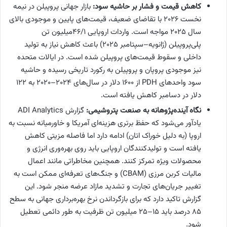
کاهش قیمت و فشار بر حاشیه سود:
بازار جهانی پروپیلن در نیمه
نخست ۲۰۲۶ با تقاضای ضعیف، قیمت‌های پایین و موجودی بالای
سال ۲۰۲۵ مواجه است. واردات اروپایی 46/1میلیون تن
پلی‌پروپیلن (ژانویه–سپتامبر ۲۰۲۵) باعث کاهش نیاز به تولید
داخلی و سقوط قیمت‌های پروپیلن شده است. در ایالات متحده
نیز موجودی پروپان و پروپیلن به رکورد تاریخی رسیده و حاشیه
سود واحدهای PDH از ۱۶۰۰ دلار در سال‌های 2024–2020 به ۱۲۲
دلار در دسامبر کاهش یافته است.
نگاه آینده‌پژوهانه به صنعت پتروشیمی:
گزارش ADI Analytics
یادآور می‌شود که حفظ برتری هزینه‌ای آمریکا و خاورمیانه نسبت به
اروپا (به دلیل خوراک اتان) ادامه دارد اما فاصله مزیتی کاهش
یافته است و تولیدکنندگان اروپایی باید روی بهره‌وری انرژی و
محصولات ویژه تمرکز کنند. همچنین مخاطراتی مانند اعمال
مالیات کربن مرزی (CBAM) و جنگ‌های تعرفه‌ای ممکن است به
تغییر جریان‌های تجارت و تشدید مازاد عرضه منجر شود. این
گزارش تاکید دارد که برای بازگرداندن نرخ بهره‌برداری جهانی به سطح
۸۵ درصد باید ۱۵–۲۵ میلیون تن ظرفیت به طور دائمی تعطیل
شود.