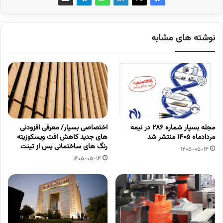
نوشته های مشابه
مجله بسپار شماره 286 در نیمه
اختصاصی بسپار/ معرفی افزودنی
مردادماه 1405 منتشر شد
های جدید کاهش افت ویسکوزیته
رنگ های ساختمانی پس از تینت
1405-05-14
1405-05-14