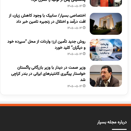
پلاستیکی پس از تولید را کنترل کرد؟
1405-05-14
اختصاصی بسپار/ سابیک با وجود کاهش زیان، از
افت درآمد و اختلال در زنجیره تامین خبر داد
1405-05-14
روش جدید تأمین ارز؛ واردات از محل “سپرده خود
و دیگران” کلید خورد
1405-05-14
وزیر صمت در دیدار با وزیر بازرگانی پاگستان
خواستار پیگیری کانتینرهای ایرانی در بندر کراچی
شد
1405-05-14
درباره مجله بسپار