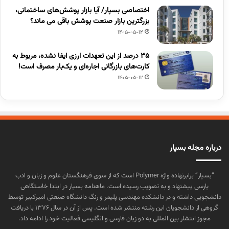
اختصاصی بسپار/ آیا بازار پوشش‌های ساختمانی،
بزرگترین بازار صنعت پوشش باقی می ماند؟
1405-05-12
۳۵ درصد از این تعهدات ارزی ایفا نشده، مربوط به
کارت‌های بازرگانی اجاره‌ای و یک‌بار مصرف است!
1405-05-12
درباره مجله بسپار
“بسپار” برابرنهاده واژه Polymer است که از سوی فرهنگستان علوم و زبان و ادب
پارسی پیشنهاد و به تصویب رسیده است. ماهنامه بسپار در ابتدا خاستگاهی
دانشجویی داشته و در دانشکده مهندسی پلیمر و رنگ دانشگاه صنعتی امیرکبیر توسط
گروهی از دانشجویان این رشته منتشر شده است. پس از آن در سال ۱۳۷۶ با دریافت
مجوز انتشار بین المللی به دو زبان فارسی و انگلیسی فعالیت خود را ادامه داد.