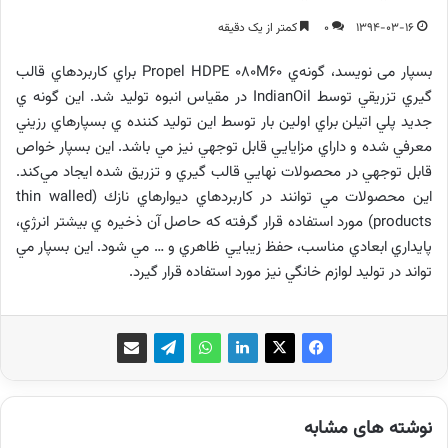
1394-03-16
0
کمتر از یک دقیقه
بسپار می نویسد، گونه‌ي Propel HDPE 080M60 براي كاربردهاي قالب
گيري تزريقي توسط IndianOil در مقياس انبوه توليد شد. اين گونه ي
جديد پلي اتيلن براي اولين بار توسط اين توليد كننده ي بسپارهاي رزيني
معرفي شده و داراي مزايايي قابل توجهي نيز مي باشد. اين بسپار خواص
قابل توجهي در محصولات نهايي قالب گيري و تزريق شده ايجاد مي‌كند.
اين محصولات مي توانند در كاربردهاي ديوارهاي نازك (thin walled
products) مورد استفاده قرار گرفته كه حاصل آن ذخيره ي بيشتر انرژي،
پايداري ابعادي مناسب، حفظ زيبايي ظاهري و … مي شود. اين بسپار مي
تواند در توليد لوازم خانگي نيز مورد استفاده قرار گيرد.
نوشته های مشابه