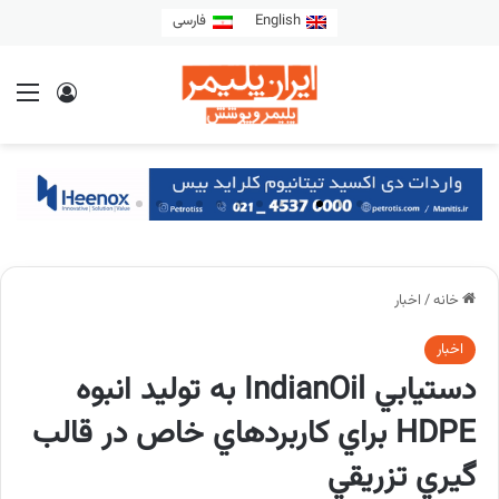
English
فارسی
خانه
/
اخبار
اخبار
دستيابي IndianOil به توليد انبوه
HDPE براي كاربردهاي خاص در قالب
گيري تزريقي