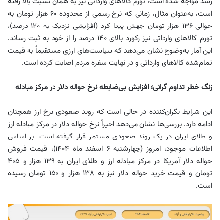
رشد مواجه شده است، تورم کالاهای وارداتی نیز به همان نسبت بالا رفته
است، به‌عنوان مثال، زمانی که نرخ رسمی از محدوده 60 هزار تومان به
حوالی 136 هزار تومان جهش پیدا کرد (افزایشی نزدیک به 120 درصد)،
تورم کالاهای وارداتی نیز رکورد بالای 140 درصد را از خود به ثبت رساند.
این آمار به‌وضوح نشان می‌دهد که سیاست‌های ارزی مستقیماً به قیمت
تمام‌شده کالاهای وارداتی و در نهایت سفره مردم اصابت کرده است.
زنگ خطر تداوم گرانی؛ افزایش بی‌ضابطه نرخ حواله دلار در مرکز مبادله
این شرایط نگران‌کننده در حالی است که روند صعودی نرخ ارز همچنان
ادامه دارد. بررسی‌ها نشان می‌دهد اخیراً نرخ حواله دلار در مرکز مبادله ارز
و طلای ایران در یک روند صعودی مستمر قرار گرفته است. بر اساس
اطلاعات موجود، امروز (چهارشنبه 6 اسفند ماه 1404)، قیمت فروش
حواله دلار آمریکا در مرکز مبادله ارز و طلای ایران به 139 هزار و 405
تومان و قیمت خرید حواله دلار نیز به 138 هزار و 150 تومان رسیده
است.