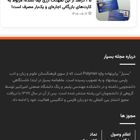
۳۵ درصد از این تعهدات ارزی ایفا نشده، مربوط به
کارت‌های بازرگانی اجاره‌ای و یک‌بار مصرف است!
1405-05-12
درباره مجله بسپار
“بسپار” برابرنهاده واژه Polymer است که از سوی فرهنگستان علوم و زبان و ادب
پارسی پیشنهاد و به تصویب رسیده است. ماهنامه بسپار در ابتدا خاستگاهی
دانشجویی داشته و در دانشکده مهندسی پلیمر و رنگ دانشگاه صنعتی امیرکبیر توسط
گروهی از دانشجویان این رشته منتشر شده است. پس از آن در سال ۱۳۷۶ با دریافت
مجوز انتشار بین المللی به دو زبان فارسی و انگلیسی فعالیت خود را ادامه داد.
مجوز ها
اعلام وصول
نماد