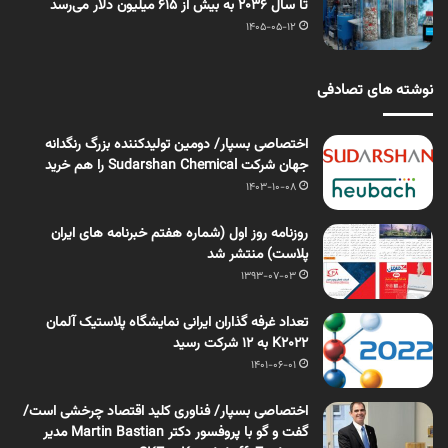
تا سال ۲۰۳۶ به بیش از ۶۱۵ میلیون دلار می‌رسد
1405-05-12
نوشته های تصادفی
اختصاصی بسپار/ دومین تولیدکننده بزرگ رنگدانه
جهان شرکت Sudarshan Chemical را هم خرید
1403-10-08
روزنامه روز اول (شماره هفتم خبرنامه های ایران
پلاست) منتشر شد
1393-07-03
تعداد غرفه گذاران ایرانی نمایشگاه پلاستیک آلمان
K2022 به 12 شرکت رسید
1401-06-01
اختصاصی بسپار/ فناوری کلید اقتصاد چرخشی است/
گفت و گو با پروفسور دکتر Martin Bastian مدیر