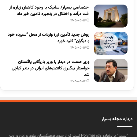
اختصاصی بسپار/ سابیک با وجود کاهش زیان، از
افت درآمد و اختلال در زنجیره تامین خبر داد
1405-05-14
روش جدید تأمین ارز؛ واردات از محل “سپرده خود
و دیگران” کلید خورد
1405-05-14
وزیر صمت در دیدار با وزیر بازرگانی پاگستان
خواستار پیگیری کانتینرهای ایرانی در بندر کراچی
شد
1405-05-14
درباره مجله بسپار
“بسپار” برابرنهاده واژه Polymer است که از سوی فرهنگستان علوم و زبان و ادب