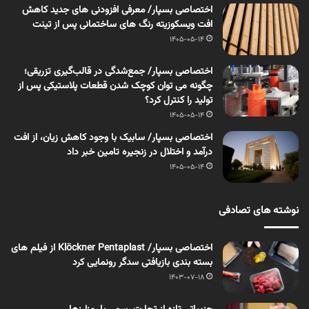
اختصاصی بسپار/ معرفی افزودنی های جدید کاهش
افت ویسکوزیته رنگ های ساختمانی پس از تینت
1405-05-14
اختصاصی بسپار/ جمع‌شدگی در قالب‌گیری تزریقی؛
چگونه می توان کوچک شدن قطعات پلاستیکی پس از
تولید را کنترل کرد؟
1405-05-14
اختصاصی بسپار/ سابیک با وجود کاهش زیان، از افت
درآمد و اختلال در زنجیره تامین خبر داد
1405-05-14
نوشته های تصادفی
اختصاصی بسپار/ Klöckner Pentaplast از فیلم های
بسته بندی بازیافتی سدگر رونمایی کرد
1403-07-18