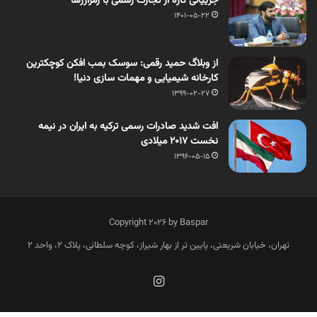
جزییاتی تازه از تجارت رسمی با رمزارزها
1401-05-22
از وبلاگ حمید رقمی: سوسک بمب افکن کوچکترین
کارخانه شیمیایی و مهمات سازی دنیا!
1399-02-27
افت شدید صادرات رسمی ترکیه به ایران در نیمه
نخست ۲۰۱۷ میلادی
1396-05-15
Copyright 2026 by Baspar
تهران، خیابان شریعتی، پایین تر از بهار شیراز، کوچه سلطانی، پلاک 2، واحد 2