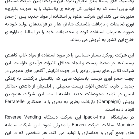
پلاستیک های بسته بندی معرفی نمود. این شرکت اولین شرکت مستقل
ایتالیایی است که به تنهایی کل چرخه ی پلاستیک را به صورت یکپارچه
مدیریت می کند. این شرکت علاوه بر استفاده از مواد جدید، پس از جمع
آوری ضایعات و بازیافت پلاستیک ها، آن ها را در فرآیندهای تولید خود به
صورت همزمان استفاده کرده و محصولات خود را در ایتالیا و بازارهای
خارج این کشور به فروش می رساند.
این شرکت رویکرد بسیار حساسی را در مورد استفاده از مواد خام، کاهش
پسماندها در محیط زیست و ایجاد حداقل تاثیرات فرآیندی داراست. این
شرکت تلاش های بسیار زیادی را در جهت افزایش آگاهی های عمومی در
جهت جمع آوری درست پلاستیک هایی که پتانسیل بازگشت به زندگی
جدید را دارند، کاهش اثرات زیست محیطی و اطمینان از داشتن حداکثر
ایمنی در تولید محوصلات جدید داشته است. این شرکت همچنین
پویش (Campaign) بازیافت بطری به بطری را با همکاری Ferrarelle
انجام داده است.
در نمایشگاه Ipack-Ima این شرکت دستگاه Reverse Vending
Machine ساخت شرکت Eurven را معرفی نمود. این شرکت سامانه
های جمع آوری و جداسازی را تولید می کند. هر شخصی که در این