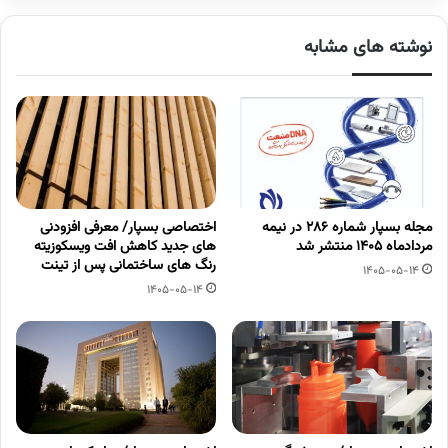
نوشته های مشابه
مجله بسپار شماره 286 در نیمه
اختصاصی بسپار/ معرفی افزودنی
مردادماه 1405 منتشر شد
های جدید کاهش افت ویسکوزیته
رنگ های ساختمانی پس از تینت
1405-05-14
1405-05-14