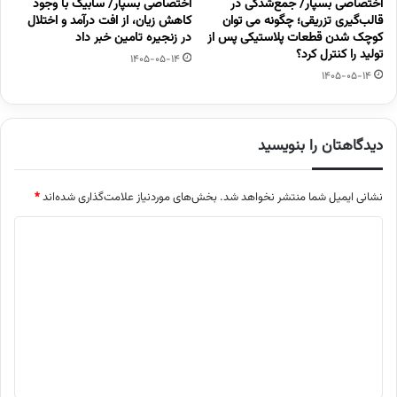
اختصاصی بسپار/ جمع‌شدگی در
اختصاصی بسپار/ سابیک با وجود
قالب‌گیری تزریقی؛ چگونه می توان
کاهش زیان، از افت درآمد و اختلال
کوچک شدن قطعات پلاستیکی پس از
در زنجیره تامین خبر داد
تولید را کنترل کرد؟
1405-05-14
1405-05-14
دیدگاهتان را بنویسید
نشانی ایمیل شما منتشر نخواهد شد.
بخش‌های موردنیاز علامت‌گذاری شده‌اند
*
د
ی
د
گ
ا
ه
*