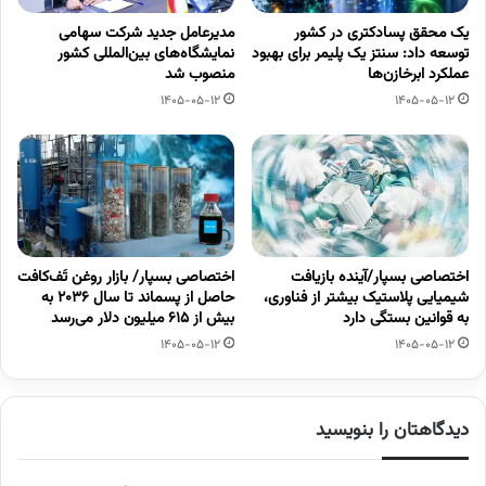
یک محقق پسادکتری در کشور
مدیرعامل جدید شرکت سهامی
توسعه داد: سنتز یک پلیمر برای بهبود
نمایشگاه‌های بین‌المللی کشور
عملکرد ابرخازن‌ها
منصوب شد
1405-05-12
1405-05-12
اختصاصی بسپار/آینده بازیافت
اختصاصی بسپار/ بازار روغن تَف‌کافت
شیمیایی پلاستیک بیشتر از فناوری،
حاصل از پسماند تا سال ۲۰۳۶ به
به قوانین بستگی دارد
بیش از ۶۱۵ میلیون دلار می‌رسد
1405-05-12
1405-05-12
دیدگاهتان را بنویسید