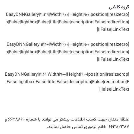
گروه کالایی
[EasyDNNGallery|11139|Width|900|Height|900|position||resizecro
p|False|lightbox|False|title|False|description|False|redirection|
False|LinkText||]
[EasyDNNGallery|11140|Width|900|Height|900|position||resizecro
p|False|lightbox|False|title|False|description|False|redirection|
False|LinkText||]
[EasyDNNGallery|11141|Width|900|Height|900|position||resizecrop
|False|lightbox|False|title|False|description|False|redirection|F
alse|LinkText||]
علاقه مندان جهت کسب اطلاعات بیشتر می توانند با شماره 6638860 و
66382387 خانم تیموری تماس حاصل نمایند.