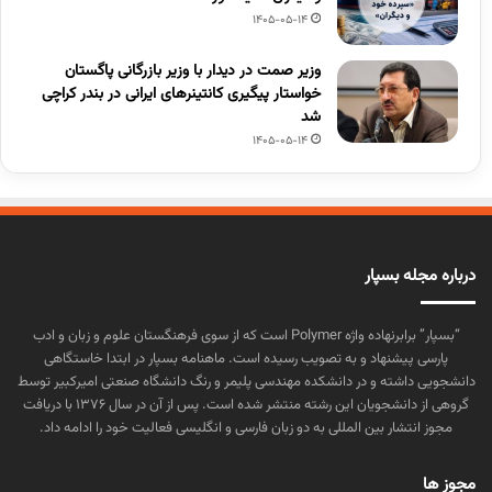
1405-05-14
وزیر صمت در دیدار با وزیر بازرگانی پاگستان
خواستار پیگیری کانتینرهای ایرانی در بندر کراچی
شد
1405-05-14
درباره مجله بسپار
“بسپار” برابرنهاده واژه Polymer است که از سوی فرهنگستان علوم و زبان و ادب
پارسی پیشنهاد و به تصویب رسیده است. ماهنامه بسپار در ابتدا خاستگاهی
دانشجویی داشته و در دانشکده مهندسی پلیمر و رنگ دانشگاه صنعتی امیرکبیر توسط
گروهی از دانشجویان این رشته منتشر شده است. پس از آن در سال ۱۳۷۶ با دریافت
مجوز انتشار بین المللی به دو زبان فارسی و انگلیسی فعالیت خود را ادامه داد.
مجوز ها