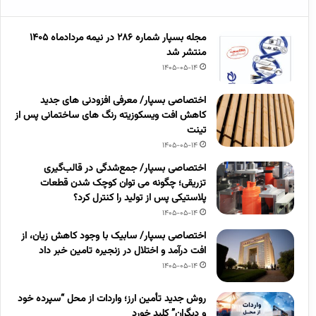
مجله بسپار شماره 286 در نیمه مردادماه 1405
منتشر شد
1405-05-14
اختصاصی بسپار/ معرفی افزودنی های جدید
کاهش افت ویسکوزیته رنگ های ساختمانی پس از
تینت
1405-05-14
اختصاصی بسپار/ جمع‌شدگی در قالب‌گیری
تزریقی؛ چگونه می توان کوچک شدن قطعات
پلاستیکی پس از تولید را کنترل کرد؟
1405-05-14
اختصاصی بسپار/ سابیک با وجود کاهش زیان، از
افت درآمد و اختلال در زنجیره تامین خبر داد
1405-05-14
روش جدید تأمین ارز؛ واردات از محل “سپرده خود
و دیگران” کلید خورد