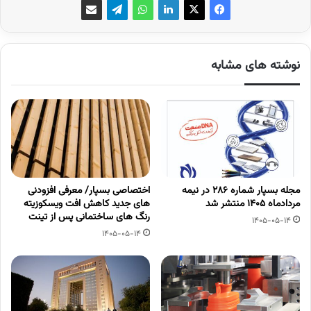
نوشته های مشابه
مجله بسپار شماره 286 در نیمه
اختصاصی بسپار/ معرفی افزودنی
مردادماه 1405 منتشر شد
های جدید کاهش افت ویسکوزیته
رنگ های ساختمانی پس از تینت
1405-05-14
1405-05-14