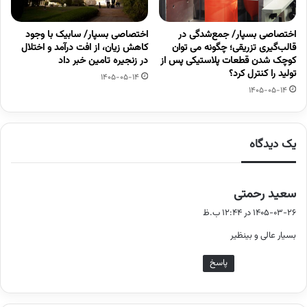
اختصاصی بسپار/ جمع‌شدگی در
اختصاصی بسپار/ سابیک با وجود
قالب‌گیری تزریقی؛ چگونه می توان
کاهش زیان، از افت درآمد و اختلال
کوچک شدن قطعات پلاستیکی پس از
در زنجیره تامین خبر داد
تولید را کنترل کرد؟
1405-05-14
1405-05-14
یک دیدگاه
گ
ف
1405-03-26 در 12:44 ب.ظ
ت
بسیار عالی و بینظیر
:
پاسخ