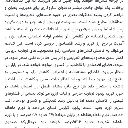
در چرخه تنش‌ها خواهد بود؟ چنین به‌نظر می‌رسد که این تفاهم‌نامه،
برخلاف یک توافق جامع، بیشتر به‌عنوان سازوکاری برای مدیریت بحران و
فراهم کردن زمینه مذاکرات بعدی در حوزه هسته‌ای، تحریم‌ها و امنیت
منطقه‌ای مطرح شده است. سرنوشت آن بیش از هر چیز به دوره ۶۰روزه
پس از امضا و توان طرفین برای عبور از اختلافات بنیادین وابسته خواهد
بود. «دنیای‌اقتصاد» در گزارشی اثر تفاهم اولیه احتمالی میان ایران و
آمریکا بر نرخ ارز، تورم و رشد اقتصادی را بررسی کرده است. این تفاهم
می‌تواند به کاهش تنش‌های سیاسی، رفع محدودیت‌های تجارت دریایی،
کمتر شدن محدودیت‌های تحریمی و افزایش صادرات نفتی منجر شود. در
نتیجه، فضای اقتصادی با نااطمینانی کمتری مواجه خواهد شد. در بازار ارز،
انتظار می‌رود تقاضای سفته‌بازانه و احتیاطی کاهش یابد و دسترسی به
منابع ارزی بهبود پیدا کند و باید انتظار ثبات نسبی و کاهش نوسانات را
داشت و احتمال دارد بازه نرخ دلار، مشابه فصل اول امسال باشد. در
حوزه تورم، بهبود تجارت خارجی و ثبات ارزی می‌تواند بخشی از فشارهای
قیمتی را کاهش دهد؛ اما به‌دلیل رشد نقدینگی و کسری بودجه، افت
سریع تورم بعید است. برآورد گزارش نشان می‌دهد با تورم ماهانه
۳درصد، تورم نقطه‌به‌نقطه در پایان مرداد۱۴۰۵ حدود ۸۲.۷درصد و با تورم
ماهانه ۵درصد حدود ۹۳.۶درصد خواهد بود. درحالی‌که صندوق