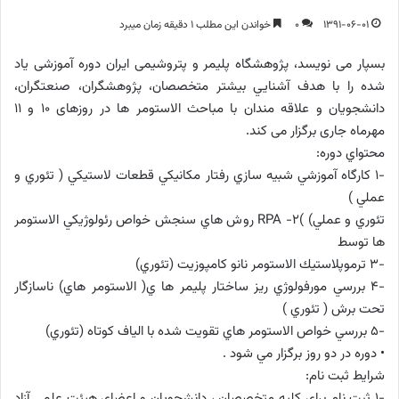
1391-06-01
0
خواندن این مطلب 1 دقیقه زمان میبرد
بسپار می نویسد، پژوهشگاه پلیمر و پتروشیمی ایران دوره آموزشی یاد
شده را با هدف آشنايي بيشتر متخصصان، پژوهشگران، صنعتگران،
دانشجويان و علاقه مندان با مباحث الاستومر ها در روزهای 10 و 11
مهرماه جاری برگزار می کند.
محتواي دوره:
-1 كارگاه آموزشي شبيه سازي رفتار مكانيكي قطعات لاستيكي ( تئوري و
عملي )
تئوري و عملي) )RPA -2 روش هاي سنجش خواص رئولوژيكي الاستومر
ها توسط
-3 ترموپلاستيك الاستومر نانو كامپوزيت (تئوري)
-4 بررسي مورفولوژي ريز ساختار پليمر ها ي( الاستومر هاي) ناسازگار
تحت برش ( تئوري )
-5 بررسي خواص الاستومر هاي تقويت شده با الياف كوتاه (تئوري)
• دوره در دو روز برگزار مي شود .
شرايط ثبت نام:
-1 ثبت نام براي كليه متخصصان ، دانشجويان و اعضاي هيئت علمي آزاد