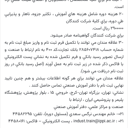
است.
-2 هزينه دوره شامل هزينه هاي آموزش ، تكثير جزوه، ناهار و پذيرايي
طي دوره، براي كلية شركت كنندگان
2900000 ريال است.
براي شركت كنندگان گواهينامه صادر ميشود.
-3 علاقه مندان مي توانند با تكميل فرم ثبت نام و واريز مبلغ ثبت نام به
شماره حساب 285607418 بانك تجارت،كد 400 به نام ارتباط با صنعت و
ارسال تصوير رسيد بانكي و فرم تكميل شده به نشاني پست الكترونيكي
يا فاكس ذكر شده در زير ثبت نام به عمل آورند (اصل رسيد بانكي در روز
ثبت نام دريافت مي شود).
علاقه مندان مي توانند براي هر گونه اطلاعات بيشتر و هم چنين تاييد
نهايي ثبت نام با دفتر آموزش صنعتي تماس حاصل كنند .
نشاني: تهران، بزرگراه تهران-كرج، خروجي 15 ، بلوار پژوهش، پژوهشگاه
پليمر و پتروشيمي ايران ، ارتباط با
صنعت و مراكز علمي، دفتر آموزش صنعتي
021- خانم مهندس نرگس سعدي (مسئول دوره)، تلفن: 44582295
indust.train@ippi.ac.ir : 021 ، پست الكترونيكي – فاكس: 44580161