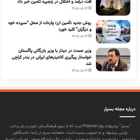
افت درآمد و اختلال در زنجیره تامین خبر داد
1405-05-14
روش جدید تأمین ارز؛ واردات از محل “سپرده خود
و دیگران” کلید خورد
1405-05-14
وزیر صمت در دیدار با وزیر بازرگانی پاگستان
خواستار پیگیری کانتینرهای ایرانی در بندر کراچی
شد
1405-05-14
درباره مجله بسپار
“بسپار” برابرنهاده واژه Polymer است که از سوی فرهنگستان علوم و زبان و ادب
پارسی پیشنهاد و به تصویب رسیده است. ماهنامه بسپار در ابتدا خاستگاهی
دانشجویی داشته و در دانشکده مهندسی پلیمر و رنگ دانشگاه صنعتی امیرکبیر توسط