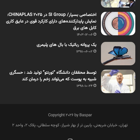
اختصاصی بسپار/ SI Group در CHINAPLAS 2025:
نمایش پایدارکننده‌های دارای کارکرد قوی در عایق کاری
کابل های برق
1403-12-06
یک پروانه رباتیک با بال های پلیمری
1398-06-02
توسط محققان دانشگاه “تورنتو” تولید شد : حسگری
شبیه به پوست که می‌تواند زخم را درمان کند
1398-10-24
Copyright 2026 by Baspar
تهران، خیابان شریعتی، پایین تر از بهار شیراز، کوچه سلطانی، پلاک 2، واحد 2