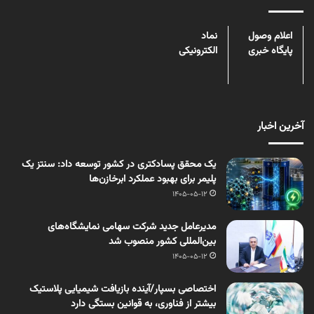
اعلام وصول
نماد
پایگاه خبری
الکترونیکی
آخرین اخبار
یک محقق پسادکتری در کشور توسعه داد: سنتز یک
پلیمر برای بهبود عملکرد ابرخازن‌ها
1405-05-12
مدیرعامل جدید شرکت سهامی نمایشگاه‌های
بین‌المللی کشور منصوب شد
1405-05-12
اختصاصی بسپار/آینده بازیافت شیمیایی پلاستیک
بیشتر از فناوری، به قوانین بستگی دارد