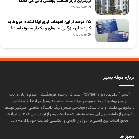
بزرگترین بازار صنعت پوشش باقی می ماند؟
1405-05-12
۳۵ درصد از این تعهدات ارزی ایفا نشده، مربوط به
کارت‌های بازرگانی اجاره‌ای و یک‌بار مصرف است!
1405-05-12
درباره مجله بسپار
“بسپار” برابرنهاده واژه Polymer است که از سوی فرهنگستان علوم و زبان و ادب
پارسی پیشنهاد و به تصویب رسیده است. ماهنامه بسپار در ابتدا خاستگاهی
دانشجویی داشته و در دانشکده مهندسی پلیمر و رنگ دانشگاه صنعتی امیرکبیر توسط
گروهی از دانشجویان این رشته منتشر شده است. پس از آن در سال ۱۳۷۶ با دریافت
مجوز انتشار بین المللی به دو زبان فارسی و انگلیسی فعالیت خود را ادامه داد.
مجوز ها