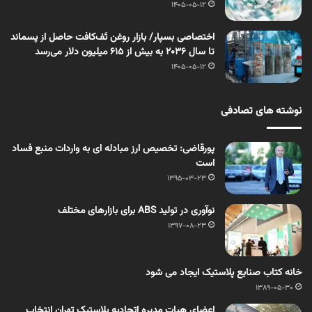
1405-05-12
اختصاصی بسپار/ بازار روغن تَف‌کافت حاصل از پسماند
تا سال ۲۰۳۶ به بیش از ۶۱۵ میلیون دلار می‌رسد
1405-05-12
نوشته های تصادفی
پورقاضی: تخصیص ارز مبادله ای به واردات منبع فساد
است
1395-03-23
نوآوری در تولید ABS برای بازارهای مختلف
1397-08-23
خانه کتاب صنایع پلاستیک ایجاد می شود
1389-05-30
اعضای هیات مدیره اتحادیه پلاستیک تهران انتخاب