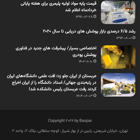
قیمت پایه مواد اولیه پلیمری برای هفته پایانی
خردادماه اعلام شد
1396-03-28
رشد 6/5 درصدی بازار پوشش های دریایی تا سال 2020
1394-06-01
اختصاصی بسپار/ پیشرفت های جدید در فناوری
پوشش پودری
1402-11-10
عربستان از ایران جلو زد؛ افت علمی دانشگاه‌های ایران
در رتبه‌بندی جهانی/ استاد دانشگاه را از ایران اخراج
کردند رفت عربستان رئیس دانشکده شد!
1404-06-03
Copyright 2026 by Baspar
تهران، خیابان شریعتی، پایین تر از بهار شیراز، کوچه سلطانی، پلاک 2، واحد 2