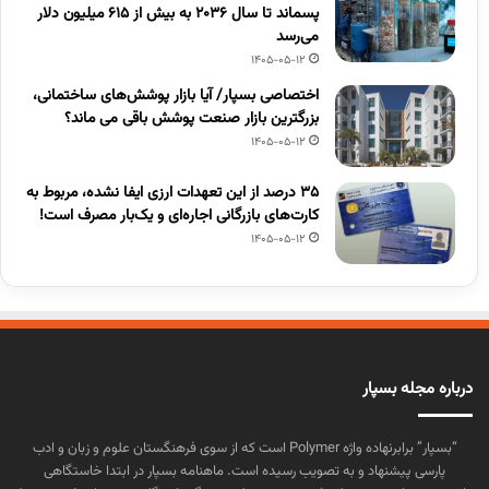
پسماند تا سال ۲۰۳۶ به بیش از ۶۱۵ میلیون دلار
می‌رسد
1405-05-12
اختصاصی بسپار/ آیا بازار پوشش‌های ساختمانی،
بزرگترین بازار صنعت پوشش باقی می ماند؟
1405-05-12
۳۵ درصد از این تعهدات ارزی ایفا نشده، مربوط به
کارت‌های بازرگانی اجاره‌ای و یک‌بار مصرف است!
1405-05-12
درباره مجله بسپار
“بسپار” برابرنهاده واژه Polymer است که از سوی فرهنگستان علوم و زبان و ادب
پارسی پیشنهاد و به تصویب رسیده است. ماهنامه بسپار در ابتدا خاستگاهی