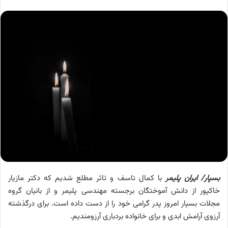
بسپار/ ایران پلیمر
با کمال تاسف و تاثر مطلع شدیم که دکتر مازیار
خاکپور از دانش آموختگان برجسته مهندسی پلیمر و از بانیان گروه
مجلات بسپار امروز پدر گرامی خود را از دست داده است. برای درگذشته
آرزوی آرامش ابدی و برای خانواده بردباری آرزومندیم.