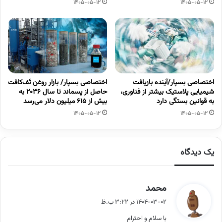
1405-05-12
1405-05-12
اختصاصی بسپار/آینده بازیافت
اختصاصی بسپار/ بازار روغن تَف‌کافت
شیمیایی پلاستیک بیشتر از فناوری،
حاصل از پسماند تا سال ۲۰۳۶ به
به قوانین بستگی دارد
بیش از ۶۱۵ میلیون دلار می‌رسد
1405-05-12
1405-05-12
یک دیدگاه
گ
محمد
ف
1404-03-02 در 3:22 ب.ظ
ت
با سلام و احترام
: