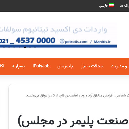
اک ها
فارسی
 و مدیریت
مجلات بسپار
پلیمریس
IPolyJob
بسپار +
آکا
 شفاهی: افزایش مناطق آزاد و ویژه اقتصادی قاچاق کالا را رونق می‌بخشد
ه صنعت پلیمر در مجلس)