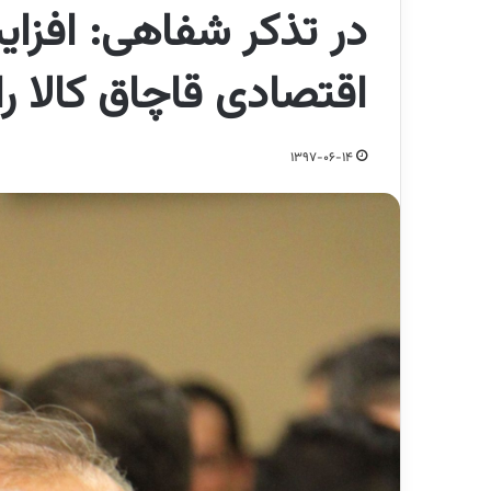
در تذکر شفاهی: افزای
اقتصادی قاچاق کالا ر
1397-06-14