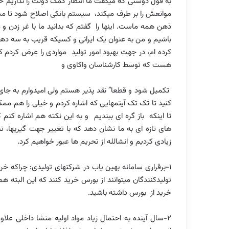
به قول دوستی که میگفت ما انتظار کمک دولت را نداریم حد
موانعش را بر طرف میکند، سیستم بانکی اصلاح شود تا مشک
ذهن همه ماست. اینها را گفتم که بدانید ما با غر زدن و
باشیم و من به عنوان یک ایرانی و کسیکه قریب به سه د
کرده ام، در جهت بهبود امور تولید مواردی را عرض کرد
هست که توسط کارشناسان واکاوی و
تکمیل شود و قطعا” نقد پذیر هستم ولی امیدوارم به جای 
کنید تا تک تک آیتمهایی که اشاره کردم و خیلی را هم ممک
تا اینکه باز گره ای ببندیم و به این نکته هم اشاره کن
های تازه ای به ما نشان دهد که با تغییر جهت گیریها، ت
زیادی کردیم و انشالله از تحریم ها عبور خواهیم کرد.
1-برقراری سامانه بهین یاب در شرکتهای تولیدی: چراکه خر
تولیدکنندگان میتوانند از بورس خرید کنند که این البته
خرید از بورس داشته باشید.
2-سال آینده به احتمال زیاد مواد اولیه منشا داخلی علا