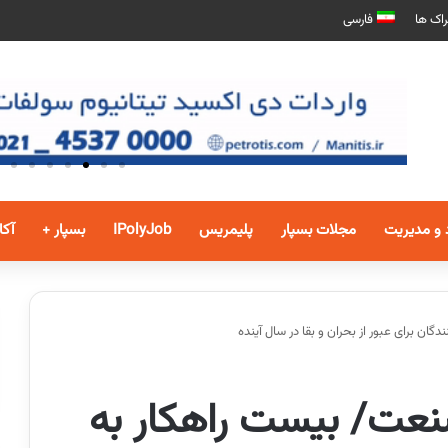
اک ها
فارسی
 و مدیریت
مجلات بسپار
پلیمریس
IPolyJob
بسپار +
آکا
ان برای عبور از بحران و بقا در سال آینده
نعت/ بیست راهکار به