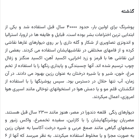
گذشته
پوشرنگ برای اولین بار، حدود 40000 سال قبل استفاده شد و یکی از
ابتدایی ­ترین اختراعات بشر بوده است. قبایل و طایفه ­ها در اروپا، استرالیا
و اندونزی تصاویری از شکار و گله ­داری را بر روی دیوارهای غارها نقاشی
کرده و از فام­های مختلفی در نقاشی­هایشان استفاده می­ کردند. بعضی از
این نقاشی ­ها با قرمز و زرد اخرایی، اکسید آهن، اکسید منگنز و زغال
چوب ترسیم شده ­اند. آن­ها چسبندگی و پایداری رنگ­ها را با استفاده از تخم
­مرغ، خون، شیر و یا شیره درختان به عنوان رزین بهبود می ­دادند. در آن
زمان، آب تنها حلال در دسترس بود. سپس پوشرنگ­ها را با استفاده از
انگشتان، قلم ­مو و یا دمش هوا در استخوان­های توخالی مانند اسپری هوا
امروزی، اعمال می­کردند.
دیوارهای رنگی قلعه دندورا در مصر، هنوز مانند 2300 سال قبل هستند.
مصریان پوشرنگ­هایشان را با کازئین، سفیده تخم­مرغ، واکس زنبور و
صمغ­های گیاهی مانند صمغ عربی و شیره درخت آکاسیا به عنوان رزین
به صورت مجزا و یا مخلوط استفاده می­کردند. به نظر می­رسد که آن­ها از 6