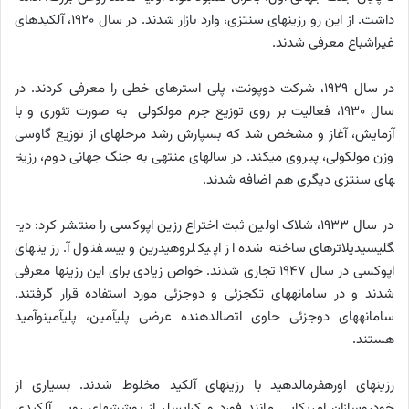
داشت. از این رو رزین­های سنتزی، وارد بازار شدند. در سال 1920، آلکیدهای
غیراشباع معرفی شدند.
در سال 1929، شرکت دوپونت، پلی­ استرهای خطی را معرفی کردند. در
سال 1930، فعالیت بر روی توزیع جرم مولکولی به صورت تئوری و با
آزمایش، آغاز و مشخص شد که بسپارش رشد مرحله­ای از توزیع گاوسی
وزن مولکولی، پیروی می­کند. در سال­های منتهی به جنگ جهانی دوم، رزین­
های سنتزی دیگری هم اضافه شدند.
در سال­ 1933، شلاک اولین ثبت اختراع رزین اپوکسی را منتشر کرد: دی­
گلیسیدیل­اترهای ساخته شده از اپی­کلروهیدرین و بیسفنول آ. رزین­های
اپوکسی در سال 1947 تجاری شدند. خواص زیادی برای این رزین­ها معرفی
شدند و در سامانه­های تک­جزئی و دوجزئی مورد استفاده قرار گرفتند.
سامانه­های دوجزئی حاوی اتصال­دهنده عرضی پلی­آمین، پلی­آمینو­آمید
هستند.
رزین­های اوره­فرمالدهید با رزین­های آلکید مخلوط شدند. بسیاری از
خودروسازان امریکایی مانند فورد و کرایسلر از پوشش­های رویی آلکیدی