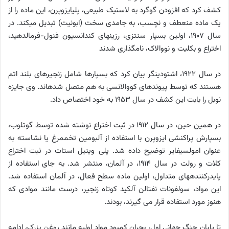
کشف کرد که افزودن گوگرد به لاستیک طبیعی، پلی­ایزوپرن، این ماده را از
یک ماده منعطف و نچسب، به جامدی سخت (ابونیت) تبدیل می­کند. در
سال 1907، اولین بسپار سنتزی، رزین­های کندانسیون فنول-فرمالدهید،
اختراع و بکلیت و نووالاک، نام­گذاری شدند
در سال 1922، اشتودینگر بیان کرد که بسپارها شامل زنجیرهای بلند اتم
هستند که توسط پیوندهای کووالانسی به هم متصل شده­اند. وی جایزه
نوبل را بابت این کشف در سال 1953 به خود اختصاص داد.
در همین حین، در سال 1912 در ثبت اختراع نوشته شده توسط گوتلوب،
بسپارش پراکنشی ایزوپرن با استفاده از آلبومین تخم­مرغ یا نشاسته به
عنوان امولسیفایر توضیح داده شد. پلی­ وینیل­ استات در ثبت اختراع
کلات و رولت در سال 1914، در آلمان، منتشر شد. به جای استفاده از
پایدرکننده­های متداول، اولین ماده سطح ­فعال، در آلمان استفاده شد.
این مواد، سولفونات نفتالن آلکید کوتاه ­زنجیر، درست مانند موادی که
هنوز مورد استفاده قرار می­ گیرند، بودند.
تا پایان جنگ جهانی اول، بحران کمبود مواد اولیه مانند روغن بزرک، ادامه