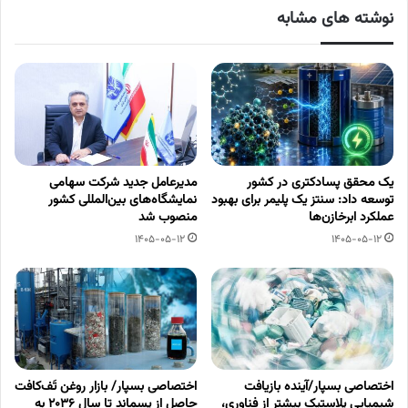
نوشته های مشابه
یک محقق پسادکتری در کشور
مدیرعامل جدید شرکت سهامی
توسعه داد: سنتز یک پلیمر برای بهبود
نمایشگاه‌های بین‌المللی کشور
عملکرد ابرخازن‌ها
منصوب شد
1405-05-12
1405-05-12
اختصاصی بسپار/آینده بازیافت
اختصاصی بسپار/ بازار روغن تَف‌کافت
شیمیایی پلاستیک بیشتر از فناوری،
حاصل از پسماند تا سال ۲۰۳۶ به