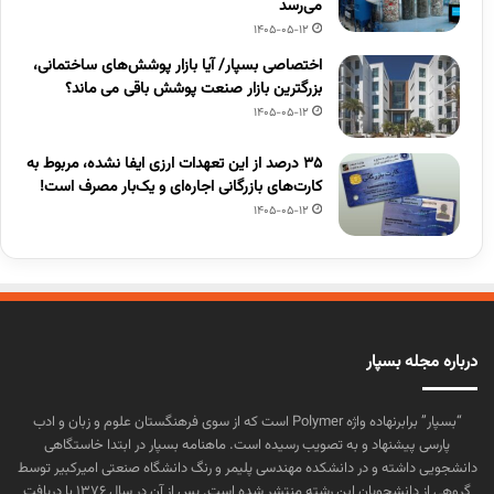
می‌رسد
1405-05-12
اختصاصی بسپار/ آیا بازار پوشش‌های ساختمانی،
بزرگترین بازار صنعت پوشش باقی می ماند؟
1405-05-12
۳۵ درصد از این تعهدات ارزی ایفا نشده، مربوط به
کارت‌های بازرگانی اجاره‌ای و یک‌بار مصرف است!
1405-05-12
درباره مجله بسپار
“بسپار” برابرنهاده واژه Polymer است که از سوی فرهنگستان علوم و زبان و ادب
پارسی پیشنهاد و به تصویب رسیده است. ماهنامه بسپار در ابتدا خاستگاهی
دانشجویی داشته و در دانشکده مهندسی پلیمر و رنگ دانشگاه صنعتی امیرکبیر توسط
گروهی از دانشجویان این رشته منتشر شده است. پس از آن در سال ۱۳۷۶ با دریافت