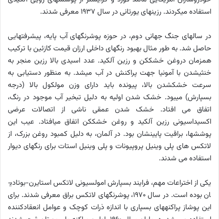
استفاده می­کردند. رزین­های یورتانی در سال 1937 معرفی شدند.
در سال­های جنگ جهانی دوم، در حوزه پوشرنگ­های آب­ پایه، پیشرفت­هایی
حاصل شد. به طور مثال بهبود رنگ­های داخلی ارزان قیمت کازئین با ترکیب
هم­زمان دروغن خشک­کن و رزین آلکید. عدد اسیدی بالا رزین منجر به
خنثی­شدن با آمونیا جهت پراکنش در آب می­شد. به منظور دست­یابی به
سرعت خشک­شدن بالا، پیونده باید دارای وزن مولکول بالا (درجه
بسپارش) می­بود. خشک ­شدن اولیه به دلیل تبخیر آب موجود در رنگ،
اتفاق می­ افتاد. خشک ­شدن عمقی ناشی از اتصالات عرضی
اکسیداسیونی رزین آلکید و روغن خشک­کن اتفاق می­افتاد. عیب این
پوشش­ها، براقیت پایینشان بود. در آلمان، به دلیل کمبود روغن بزرک، از
لاتکس­ های پلی­ وینیل ­پروپیونات و پلی­ وینیل­ استات برای رنگ­های دیوار
استفاده می ­شدند.
یکی از اختراعات مهم، فرایند بسپارش امولسیونی لاتکس استایرن-بوتادی­
ان بوده است. در سال 1970، پوشرنگ­های لاتکس براق معرفی شدند. برای
این پوشاز پراکنه­های بسپاری با اندازه ذرات کوچک و عوامل انعقاد­کننده