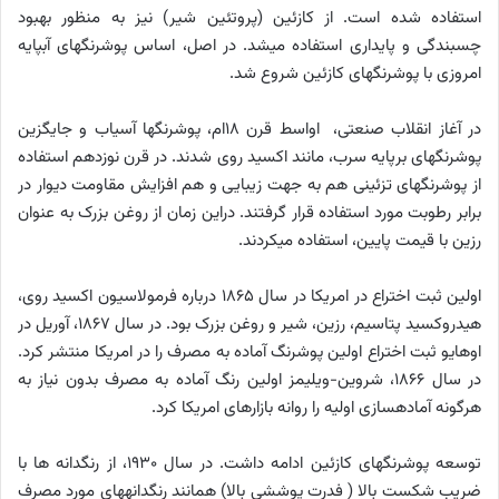
استفاده شده است. از کازئین (پروتئین شیر) نیز به منظور بهبود
چسبندگی و پایداری استفاده می­شد. در اصل، اساس پوشرنگ­های آب­پایه
امروزی با پوشرنگ­های کازئین شروع شد.
در آغاز انقلاب صنعتی، اواسط قرن 18ام، پوشرنگ­ها آسیاب و جایگزین
پوشرنگ­های برپایه سرب، مانند اکسید روی شدند. در قرن نوزدهم استفاده
از پوشرنگ­های تزئینی هم به جهت زیبایی و هم افزایش مقاومت دیوار در
برابر رطوبت مورد استفاده قرار گرفتند. دراین زمان از روغن بزرک به عنوان
رزین با قیمت پایین، استفاده می­کردند.
اولین ثبت اختراع در امریکا در سال 1865 درباره فرمولاسیون اکسید روی،
هیدروکسید پتاسیم، رزین، شیر و روغن بزرک بود. در سال 1867، آوریل در
اوهایو ثبت اختراع اولین پوشرنگ آماده به مصرف را در امریکا منتشر کرد.
در سال 1866، شروین-ویلیمز اولین رنگ آماده به مصرف بدون نیاز به
هرگونه آماده­سازی اولیه را روانه بازارهای امریکا کرد.
توسعه پوشرنگ­های کازئین ادامه داشت. در سال 1930، از رنگ­دانه ­ها با
ضریب شکست بالا ( فدرت پوششی بالا) همانند رنگ­دانه­های مورد مصرف