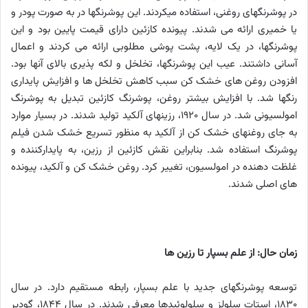
در پوشرنگ­های روغنی، استفاده می­کردند. این پوشرنگ­ها در به صورت پودر و
یا خمیری ارائه می­ شدند. پیونده کازئین دارای قیمت پایین بود و این
پوشرنگ­ها، در یک لایه، پشت­ پوشی مطلوبی ارائه می ­کردند و اعمال
آسانی داشتند. عیب این پوشرنگ­ها، تخلخل و لکه ­پذیری بالای آن­ها بود.
افزودن روغن ­های خشک ­کن سبب کاهش تخلخل­ ها و افزایش پایداری
رنگ­ها شد. با افزایش بیش­تر روغن، پوشرنگ کازئین تبدیل به پوشرنگ
امولسیونی شد. در سال 1920، رزین­های آلکید تولید شدند. در بسیار موارد
به جای روغن­های خشک­ کن از آلکید به منظور تسریع خشک­ شدن فیلم
پوشرنگ استفاده شد. بنابراین نقش کازئین از رزین، به پایدارکننده و
غلظت­ دهنده در امولسیون، تغییر کرد. روغن خشک­ کن و آلکید، پیونده
­های اصلی شدند.
زمان حال: از علم بسپار تا رزین­ ها
توسعه پوشرنگ­های جدید با علم بسپار، رابطه مستقیم دارد. در سال
1830، استات سلولز و سلولوئیدها معرفی شدند. در سال 1844، گودیر