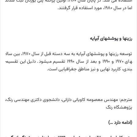
استفاده می ­شد. در پایان سال 1960، اولین پراکنه پلی ­یورتان ثبت شدند
اما در سال 1980، مورد استفاده قرار گرفتند.
رزین­ها و پوشش­های آب­پایه
توسعه رزین­ها و پوشش­های آب­پایه به سه دسته قبل از سال 1970، بین سال­
های 1970 و 1990 و بعد از سال 1990 تقسیم می­شود. دلیل این تقسیم­
بندی، کاربرد نهایی و نیز مناطق جغرافیایی است.
مترجم: مهندس معصومه کاویانی دارانی، دانشجوی دکتری مهندسی رنگ،
پژوهشگاه رنگ
(ادامه دارد …)