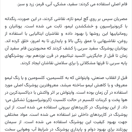
فام اصلی استفاده می ­کردند: سفید، مشکی، آبی، قرمز، زرد و سبز.
مصریان سپس بر روی گچ لیمو تازه، نقاشی کردند، در این صورت، رنگ­دانه
با کربونیزاسیون و خشک­شدن لیمو، ثابت می­ شده است. یونانیان و
رومانیایی­ها این روش­ها را بهبود داده و نقاشیان ایتالیایی با استفاده از
روغن، نقاشی­هایی با عمق رنگی بالا و پایداری تا به امروز، خلق کرده ­اند.
یونانیان پوشرنگ سفید سربی را کشف کردند که محبوب­ترین فام سفید آن
زمان تا قبل از جایگزینی اکسید تیتانیوم در قرن نوزدهم بود. پوشرنگ­های
پایه سربی تا قرن­ها مشکلاتی را برای سلامتی نقاشان ایجاد کردند.
قبل از انقلاب صنعتی، وایت­واش که به کلسیمین، کلسومین و یا رنگ لیمو
معروف و با کاهش لیمو ساخته می­شد، معروف­ترین پوشرنگ اصلی مورد
استفاده در آن زمان بوده است. وایت­واش بر اثر واکنش با دی­اکسیدکربن در
هوا پخت و کربنات کلسیم در حالت کلسیت (کربونیزاسیون) تشکیل می­
داد. از این پوشرنگ در کاربردهای بیرونی استفاده می ­شده است. از این
پوشرنگ در کاربردهای داخلی نیز استفاده می ­شده است. مواد مختلفی
جهت بهبود کیفیت این پوشرنگ استفاده می ­شده است. از سیمان
پورتلند برای بهبود دوام و پایداری پوشرنگ در شرایط آب ­وهوایی سخت