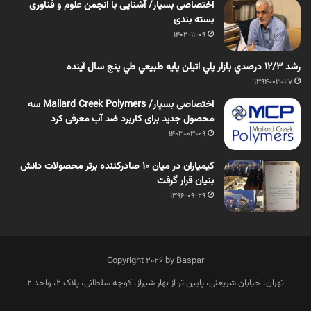
اختصاصی بسپار/ آشنایی با انجمن علوم و فناوری
بسته بندی
1402-11-09
رشد 12/3 درصدي بازار پلي اتيلن پايه طبيعي طي پنج سال آينده
1394-03-27
اختصاصی بسپار/ Mallard Creek Polymers سه
محصول جدید برای کاربرد ضد آب معرفی کرد
1403-03-09
کیمیاران در میان 10 صادرکننده برتر محصولات دانش
بنیان قرار گرفت
1396-09-29
Copyright 2026 by Baspar
تهران، خیابان شریعتی، پایین تر از بهار شیراز، کوچه سلطانی، پلاک 2، واحد 2