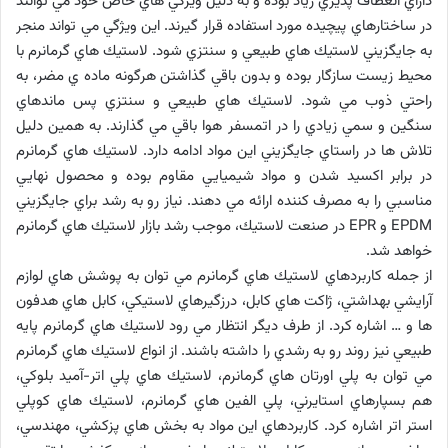
داراي انعطاف پذيري زياد بوده و به دليل ويژگي هاي خاص خود مي توانند
در ساختارهاي پيچيده مورد استفاده قرار گيرند. اين ويژگي مي تواند منجر
به جايگزيني لاستيك هاي طبيعي و سنتزي شود. لاستيك هاي گرمانرم با
محيط زيست سازگار بوده و بدون باقي گذاشتن هرگونه ماده ي مضر، به
راحتي ذوب مي شود. لاستيك هاي طبيعي و سنتزي پس ماندهاي
سنگين و سمي زيادي را در اتمسفر هوا باقي مي گذارند. به همين دليل
تلاش ها در راستاي جايگزيني اين مواد ادامه دارد. لاستيك هاي گرمانرم
در برابر اكسيد شدن و مواد شيميايي مقاوم بوده و محصول نهايي
مناسبي را به مصرف كننده ارائه مي دهند. نياز رو به رشد براي جايگزيني
EPDM و EPR در صنعت لاستيك، موجب رشد بازار لاستيك هاي گرمانرم
خواهد شد.
از جمله كاربردهاي لاستيك هاي گرمانرم مي توان به پوشش هاي لوازم
آرايشي بهداشتي، ژاكت هاي كابل، درزگيرهاي لاستيكي، كابل هاي هدفون
ها و … اشاره كرد. از طرف ديگر انتظار مي رود لاستيك هاي گرمانرم پايه
طبيعي نيز روند رو به رشدي را داشته باشند. از انواع لاستيك هاي گرمانرم
مي توان به پلي اورتان هاي گرمانرم، لاستيك هاي پلي اتر-آميد بلوكي،
هم بسپارهاي استايرني، پلي الفين هاي گرمانرم، لاستيك هاي كوپلي
استر اتر اشاره كرد. كاربردهاي اين مواد به بخش هاي پزكشي، مهندسي،