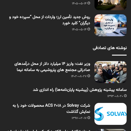
1405-05-14
روش جدید تأمین ارز؛ واردات از محل “سپرده خود و
دیگران” کلید خورد
1405-05-14
نوشته های تصادفی
وزیر نفت: واریز 14 میلیارد دلار از محل درآمدهای
صادراتی مجتمع های پتروشیمی به سامانه نیما
1402-08-27
سامانه پیشینه پژوهش (پیشینه پایان‌نامه‌ها) راه اندازی شد
1393-08-20
شرکت Solvay در ACS 2018 محصولات خود را به
نمايش گذاشت
1397-02-17