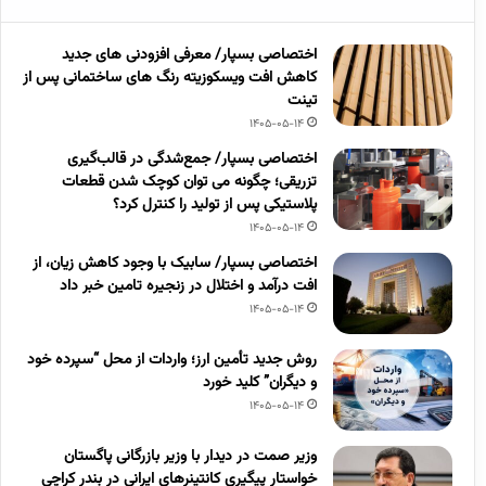
اختصاصی بسپار/ معرفی افزودنی های جدید
کاهش افت ویسکوزیته رنگ های ساختمانی پس از
تینت
1405-05-14
اختصاصی بسپار/ جمع‌شدگی در قالب‌گیری
تزریقی؛ چگونه می توان کوچک شدن قطعات
پلاستیکی پس از تولید را کنترل کرد؟
1405-05-14
اختصاصی بسپار/ سابیک با وجود کاهش زیان، از
افت درآمد و اختلال در زنجیره تامین خبر داد
1405-05-14
روش جدید تأمین ارز؛ واردات از محل “سپرده خود
و دیگران” کلید خورد
1405-05-14
وزیر صمت در دیدار با وزیر بازرگانی پاگستان
خواستار پیگیری کانتینرهای ایرانی در بندر کراچی