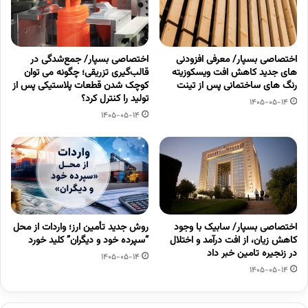
اختصاصی بسپار/ معرفی افزودنی
اختصاصی بسپار/ جمع‌شدگی در
های جدید کاهش افت ویسکوزیته
قالب‌گیری تزریقی؛ چگونه می توان
رنگ های ساختمانی پس از تینت
کوچک شدن قطعات پلاستیکی پس از
تولید را کنترل کرد؟
1405-05-14
1405-05-14
اختصاصی بسپار/ سابیک با وجود
روش جدید تأمین ارز؛ واردات از محل
کاهش زیان، از افت درآمد و اختلال
“سپرده خود و دیگران” کلید خورد
در زنجیره تامین خبر داد
1405-05-14
1405-05-14