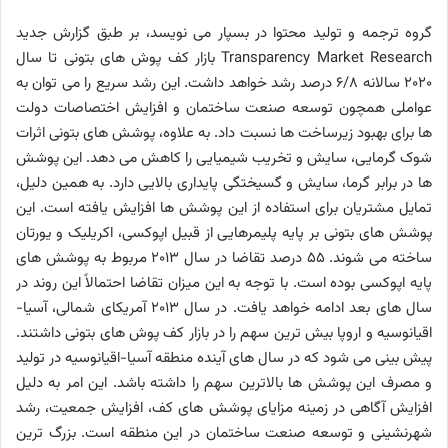
گروه ترجمه و تولید محتوا در بسپار می نویسد، بر طبق گزارش جدید
Transparency Market Research بازار کف پوش های بتونی تا سال
2020 سالانه 6/8 درصد رشد خواهد داشت. این رشد سریع را می توان به
عواملی همچون توسعه صنعت ساختمان و افزایش اختصاصات دولت
ها برای بهبود زیرساخت ها نسبت داد. به علاوه، پوشش های بتونی اثرات
شوک گرمایی، سایش و تخریب شیمیایی را کاهش می دهد. این پوشش
ها در برابر گرما، سایش و گسیختگی پایداری بالایی دارد. به همین دلیل،
تمایل مشتریان برای استفاده از این پوشش ها افزایش یافته است. این
پوشش های بتونی بر پایه پلیمرهایی از قبیل اپوکسی، اکریلیک و یورتان
ساخته می شوند. 55 درصد تقاضا در سال 2013 مربوط به پوشش های
پایه اپوکسی بوده است. با توجه به این میزان تقاضا احتمالاً این روند در
سال های بعد ادامه خواهد یافت. در سال 2013 آمریکای شمالی، آسیا-
اقیانوسیه و اروپا بیش ترین سهم را در بازار کف پوش های بتونی داشتند.
پیش بینی می شود که در سال های آینده منطقه آسیا-اقیانوسیه در تولید
و مصرف این پوشش ها بالاترین سهم را داشته باشد. این امر به دلیل
افزایش آگاهی در زمینه مزایای پوشش های کف، افزایش جمعیت، رشد
شهرنشینی و توسعه صنعت ساختمان در این منطقه است. بزرگ ترین