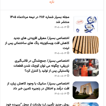
تازه
مجله بسپار شماره 286 در نیمه مردادماه 1405
منتشر شد
1405-05-14
اختصاصی بسپار/ معرفی افزودنی های جدید
کاهش افت ویسکوزیته رنگ های ساختمانی پس از
تینت
1405-05-14
اختصاصی بسپار/ جمع‌شدگی در قالب‌گیری
تزریقی؛ چگونه می توان کوچک شدن قطعات
پلاستیکی پس از تولید را کنترل کرد؟
1405-05-14
اختصاصی بسپار/ سابیک با وجود کاهش زیان، از
افت درآمد و اختلال در زنجیره تامین خبر داد
1405-05-14
روش جدید تأمین ارز؛ واردات از محل “سپرده خود