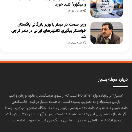
و دیگران” کلید خورد
1405-05-14
وزیر صمت در دیدار با وزیر بازرگانی پاگستان
خواستار پیگیری کانتینرهای ایرانی در بندر کراچی
شد
1405-05-14
درباره مجله بسپار
“بسپار” برابرنهاده واژه Polymer است که از سوی فرهنگستان علوم و زبان و ادب
پارسی پیشنهاد و به تصویب رسیده است. ماهنامه بسپار در ابتدا خاستگاهی
دانشجویی داشته و در دانشکده مهندسی پلیمر و رنگ دانشگاه صنعتی امیرکبیر توسط
گروهی از دانشجویان این رشته منتشر شده است. پس از آن در سال ۱۳۷۶ با دریافت
مجوز انتشار بین المللی به دو زبان فارسی و انگلیسی فعالیت خود را ادامه داد.