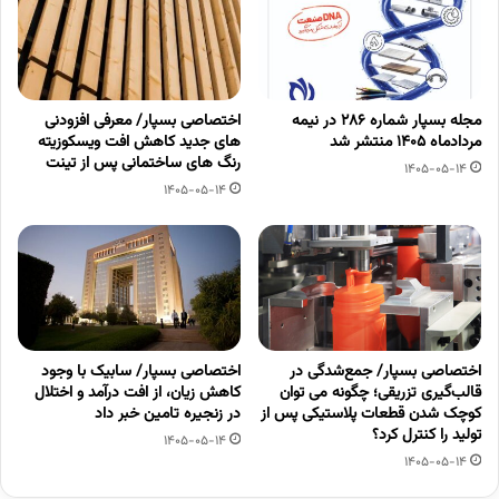
مجله بسپار شماره 286 در نیمه
اختصاصی بسپار/ معرفی افزودنی
مردادماه 1405 منتشر شد
های جدید کاهش افت ویسکوزیته
رنگ های ساختمانی پس از تینت
1405-05-14
1405-05-14
اختصاصی بسپار/ جمع‌شدگی در
اختصاصی بسپار/ سابیک با وجود
قالب‌گیری تزریقی؛ چگونه می توان
کاهش زیان، از افت درآمد و اختلال
کوچک شدن قطعات پلاستیکی پس از
در زنجیره تامین خبر داد
تولید را کنترل کرد؟
1405-05-14
1405-05-14