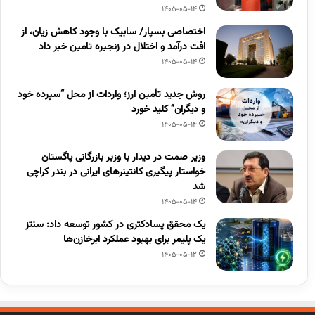
1405-05-14
اختصاصی بسپار/ سابیک با وجود کاهش زیان، از
افت درآمد و اختلال در زنجیره تامین خبر داد
1405-05-14
روش جدید تأمین ارز؛ واردات از محل “سپرده خود
و دیگران” کلید خورد
1405-05-14
وزیر صمت در دیدار با وزیر بازرگانی پاگستان
خواستار پیگیری کانتینرهای ایرانی در بندر کراچی
شد
1405-05-14
یک محقق پسادکتری در کشور توسعه داد: سنتز
یک پلیمر برای بهبود عملکرد ابرخازن‌ها
1405-05-12