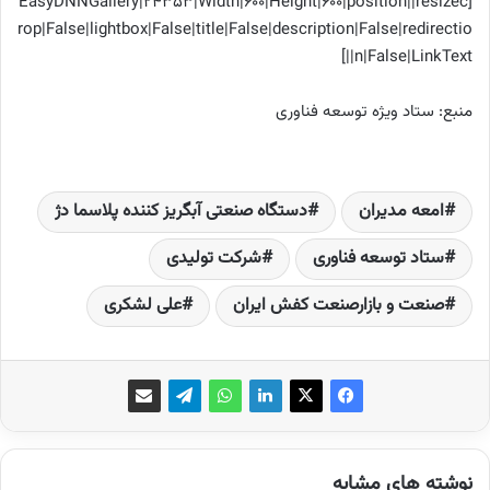
[EasyDNNGallery|24353|Width|600|Height|600|position||resizec
rop|False|lightbox|False|title|False|description|False|redirectio
n|False|LinkText||]
منبع: ستاد ویژه توسعه فناوری
امعه مدیران
دستگاه صنعتی آبگریز کننده پلاسما دژ
ستاد توسعه فناوری
شرکت تولیدی
صنعت و بازارصنعت کفش ایران
علی لشکری
نوشته های مشابه