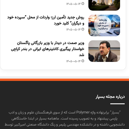
1405-05-14
روش جدید تأمین ارز؛ واردات از محل “سپرده خود
و دیگران” کلید خورد
1405-05-14
وزیر صمت در دیدار با وزیر بازرگانی پاگستان
خواستار پیگیری کانتینرهای ایرانی در بندر کراچی
شد
1405-05-14
درباره مجله بسپار
“بسپار” برابرنهاده واژه Polymer است که از سوی فرهنگستان علوم و زبان و ادب
پارسی پیشنهاد و به تصویب رسیده است. ماهنامه بسپار در ابتدا خاستگاهی
دانشجویی داشته و در دانشکده مهندسی پلیمر و رنگ دانشگاه صنعتی امیرکبیر توسط