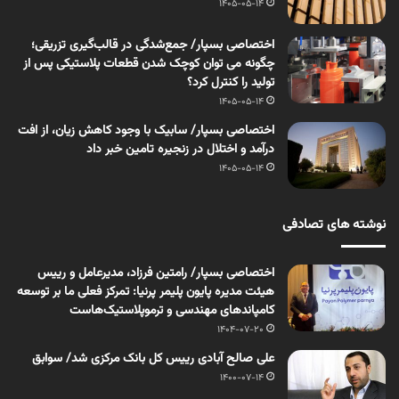
1405-05-14
اختصاصی بسپار/ جمع‌شدگی در قالب‌گیری تزریقی؛
چگونه می توان کوچک شدن قطعات پلاستیکی پس از
تولید را کنترل کرد؟
1405-05-14
اختصاصی بسپار/ سابیک با وجود کاهش زیان، از افت
درآمد و اختلال در زنجیره تامین خبر داد
1405-05-14
نوشته های تصادفی
اختصاصی بسپار/ رامتین فرزاد، مدیرعامل و رییس
هیئت مدیره پایون پلیمر پرنیا: تمرکز فعلی ما بر توسعه
کامپاندهای مهندسی و ترموپلاستیک‌هاست
1404-07-20
علی صالح آبادی رییس کل بانک مرکزی شد/ سوابق
1400-07-14