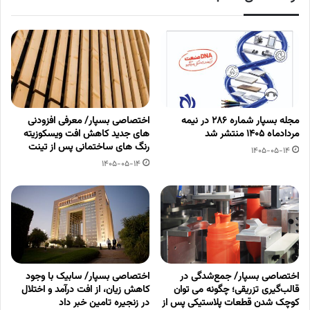
مجله بسپار شماره 286 در نیمه
اختصاصی بسپار/ معرفی افزودنی
مردادماه 1405 منتشر شد
های جدید کاهش افت ویسکوزیته
رنگ های ساختمانی پس از تینت
1405-05-14
1405-05-14
اختصاصی بسپار/ جمع‌شدگی در
اختصاصی بسپار/ سابیک با وجود
قالب‌گیری تزریقی؛ چگونه می توان
کاهش زیان، از افت درآمد و اختلال
کوچک شدن قطعات پلاستیکی پس از
در زنجیره تامین خبر داد