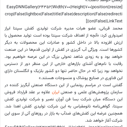
ارمغان خواهد داشت.»
[EasyDNNGallery|24352|Width|700|Height|700|position||resize
crop|False|lightbox|False|title|False|description|False|redirecti
on|False|LinkText||]
محمد قربانی، عضو هیات مدیره شرکت تولیدی کفش سپنتا ابراز
امیدواری کرد: «آنچه از اهداف شرکت سپنتا بوده است تولید محصول با
ارزش افزوده بالا در داخل کشور و صادرات این محصولات به دیگر
کشورها است. ویژگی آب گریزی در کفش از اولین قدم‌ها در این صنعت
خواهد بود و به زودی شاهد تحولی بزرگ در این عرصه خواهیم بود.
رقابت با نام‌های آشنای بازارهای خارجی از این منظر دور از دسترس
نخواهد بود زیرا که در حال حاضر تنها دو کشور
بلژیک
و
انگلستان
دارای
این فناوری در صنایع پوشاک و منسوجات هستند.»
گفتنی است در مراسم رونمایی از این دستگاه صنعتی آبگریز کننده در
سازمان پژوهش‌های علمی و صنعتی
ایران
علاوه بر عقد قرارداد فروش
این دستگاه میان شرکت بسا فن آوران نصیر و شرکت تولیدی کفش
سپنتا، گواهی‌نامه نانومقیاس به این شرکت تولیدی کفش اهدا شد.
همچنین عرضه این کفش‌های ضدآب به بازار در روزهای آتی از سوی این
شرکت آغاز خواهد شد.