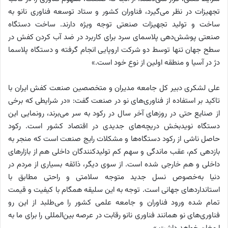
تجهیزات در نظر می‌گیرد، فناوران کشور و ستاد توسعه فناوری نانو به
ساخت و تولید تجهیزات صنعتی توجه ویژه دارند. ساخت دستگاه
صنعتی پوشش‌دهی پلاسمای سرد برای کاربرد در ضد آب کردن کفش در
سطح جهان تنها توسط دو شرکت اروپایی انجام گرفته و دستگاه پلاسما
دژ در آسیا و منطقه اولین از نوع خود است.»
علی لشکری دبیر کل جامعه مدیران و متخصصین صنعت کفش
ایران
با
تاکید بر استفاده از فناوری‌های نو در صنعت گفت: «در شرایطی که برخی
از صنایع حتی در روزهای آخر سال در رکود به سر می‌برند، رونمایی این
دستگاه نویدبخش دریچه‌های جدیدی در اقتصاد کشور است. رکود
حاصل ناشی از رکود دستگا‌ه‌ها و مشکلات رایج صنعت است که منجر به
بازدهی کم، عقب ماندگی و سهم کم تولیدکنندگان داخلی هم از بازارهای
داخلی و هم خارجی شده است. از سوی دیگر، ذائقه بسیاری از مردم در
دنیا به‌خصوص نسل جدید متوجه سلامتی و راحتی مطابق با
استانداردهای جهانی است. توجه به این سلیقه همگام با کیفیت و قیمت
تمام شده ورود فناوران و جامعه علمی کشور را می‌طلبد از این رو
فناوری‌های نو همانند فناوری نانو رقابت‌ در عرصه بین‌المللی را برای ما به