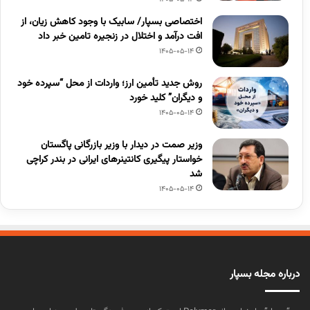
اختصاصی بسپار/ سابیک با وجود کاهش زیان، از
افت درآمد و اختلال در زنجیره تامین خبر داد
1405-05-14
روش جدید تأمین ارز؛ واردات از محل “سپرده خود
و دیگران” کلید خورد
1405-05-14
وزیر صمت در دیدار با وزیر بازرگانی پاگستان
خواستار پیگیری کانتینرهای ایرانی در بندر کراچی
شد
1405-05-14
درباره مجله بسپار