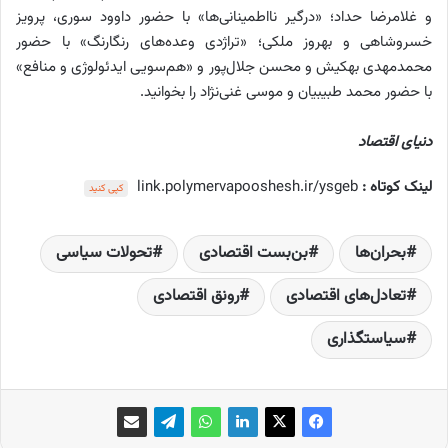
و غلامرضا حداد؛ «درگیر نااطمینانی‌ها» با حضور داوود سوری، پرویز
خسروشاهی و بهروز ملکی؛ «تراژدی وعده‌های رنگارنگ» با حضور
محمدمهدی بهکیش و محسن جلال‌پور و «هم‌سویی ایدئولوژی و منافع»
با حضور محمد طبیبیان و موسی‌ غنی‌‌نژاد را بخوانید.
دنیای اقتصاد
لینک کوتاه :
link.polymervapooshesh.ir/ysgeb
کپی کنید
بحران‌ها
بن‌بست اقتصادی
تحولات سیاسی
تعادل‌های اقتصادی
رونق اقتصادی
سیاستگذاری