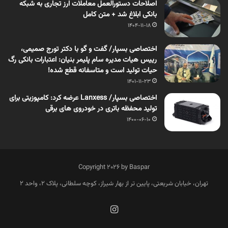
اصلاحات دستورالعمل معاملات ارز تجاری به شبکه
بانکی ابلاغ شد + متن کامل
1404-11-18
اختصاصی بسپار/ گفت و گو با دکتر تورج صمیمی،
رییس هیات مدیره سام پلیمر بنیان: اعتبارات بانکی رگ
حیات تولید است و متاسفانه قطع شده!
1401-11-23
اختصاصی بسپار/ Lanxess عرضه کرد: کامپوزیتی برای
تولید محفظه باتری در خودروی های برقی
1400-06-10
Copyright 2026 by Baspar
تهران، خیابان شریعتی، پایین تر از بهار شیراز، کوچه سلطانی، پلاک 2، واحد 2