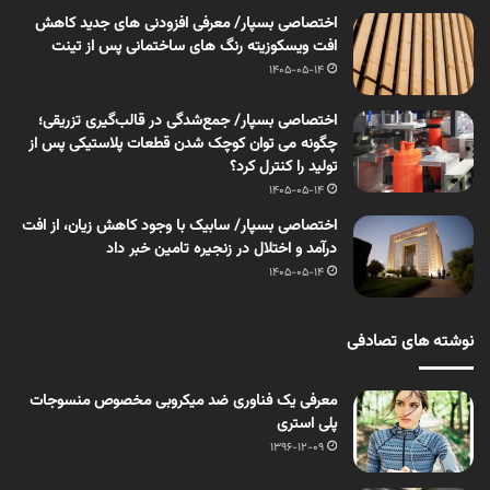
اختصاصی بسپار/ معرفی افزودنی های جدید کاهش
افت ویسکوزیته رنگ های ساختمانی پس از تینت
1405-05-14
اختصاصی بسپار/ جمع‌شدگی در قالب‌گیری تزریقی؛
چگونه می توان کوچک شدن قطعات پلاستیکی پس از
تولید را کنترل کرد؟
1405-05-14
اختصاصی بسپار/ سابیک با وجود کاهش زیان، از افت
درآمد و اختلال در زنجیره تامین خبر داد
1405-05-14
نوشته های تصادفی
معرفی یک فناوری ضد میکروبی مخصوص منسوجات
پلی استری
1396-12-09