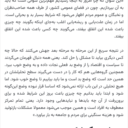
«این سوال که چرا امروز به اینجا رسیدیم مهم‌ترین سوالی است که باید
به آن بپردازیم. چون در فضای عمومی کشور، از طرف همه صاحب‌نظران
و نخبگان و عموم مردم اظهار می‌شود که شرایط بسیار بد و بحرانی است.
اما در زمان علت‌یابی و ریشه‌یابی اغلب به‌جای اینکه بگویند چه‌ چیزی
باعث شده این اتفاق بیفتد، می‌گویند چه کسی باعث شده این اتفاق
بیفتد.
در نتیجه سریع از این مرحله به مرحله بعد جهش می‌کنند که حالا چه
‌کس دیگری بیاید تا مشکل را حل کند. یعنی همه دنبال قهرمان می‌گردند
تا سیاست و اقتصاد را از وضع بد فعلی نجات داده و به وضع خوب ببرد.
همچنین گروه‌هایی هم که کار را در دست می‌گیرند سطح تحلیلشان در
همین حد است که وضع بد است و ما باید بیاییم تا وضع خوب شود. اما
هیچ تحلیلی در این باب ارائه نمی‌شود که اساسا قرار نبوده وضع این‌گونه
شود و ابتدا باید بدانیم چه چیزی باعث بروز این شرایط شده و برای
برون‌رفت از آن چه باید‌ها و نبایدهایی وجود دارد. یعنی تمام تمرکز
معطوف به افراد است و همین موجب می‌شود معمولا مشکلات بازتولید
شود و هزینه سنگینی برای مردم و جامعه به بار بیاورد.»