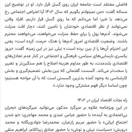
فاضلی معتقد است جامعه ایران روی گسل قرار دارد. او در توضیح این
مساله گفت: «من نمی‎توانم بگویم که سال ۱۴۰۲ آیا اعتراض اجتماعی رخ
می‌دهد یا خیر؛ اما می‌دانم که ما روی گسل قرار داریم. افراد وقتی
نمی‌توانند از نظر اقتصادی خودشان را تامین کنند، دچار افت منزلت
می‌شوند. آدم‌ها پول را برای حفظ منزلت می‌خواهند، می‌خواهند محترم
باشند. وضعیت اقتصادی امروز آدم‌ها را هتک حرمت کرده است؛ یعنی
این احترام آن‌ها را از بین برده است.» نیلی نیز در این زمینه گفت: «بروز
یکسری نارسایی‌های سیاسی، فرهنگی و اجتماعی در کنار عدم تعادل‌های
اقتصادی بلندمدت، به طور مداوم هزینه اصلاح را هم سنگین‌تر و تغییر
را سخت‌تر می‌کند. گسست گفتمانی که بین بخش تصمیم‌گیری و بخش
کارشناسی به ‌وجود آمده بدترین گسستی است که با آن مواجه هستیم؛
چون اساسا دیگر فهم مشترکی وجود ندارد.»
راه نجات اقتصاد ایران در ۱۴۰۲
در این ویژه‌نامه علاوه بر میزگرد مذکور، می‌توانید میزگردهای «بحران
بی‌اعتمادی به آینده» با حضور عباس عبدی و محمد مهاجری؛ «نو شدن
اجتماع ایرانی» با حضور مریم زارعیان، محمدرضا جوادی‌یگانه و محمد
درویش؛ «سیاست نیش و نوش» با حضور صادق زیباکلام، ابراهیم متقی