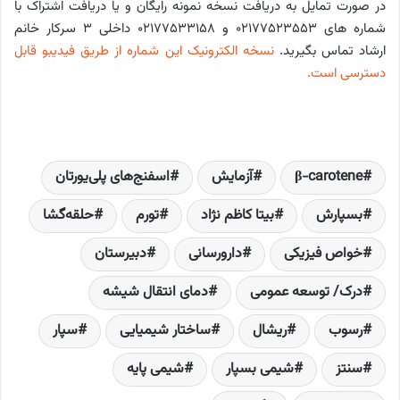
در صورت تمایل به دریافت نسخه نمونه رایگان و یا دریافت اشتراک با
شماره های 02177523553 و 02177533158 داخلی 3 سرکار خانم
ارشاد تماس بگیرید.
نسخه الکترونیک این شماره از طریق فیدیبو قابل
دسترسی است.
β-carotene
آزمایش‌
اسفنج‌های پلی‌یورتان
بسپارش
بیتا کاظم نژاد
تورم
حلقه‌گشا
خواص فیزیکی
دارورسانی
دبیرستان
درک/ توسعه عمومی
دمای انتقال شیشه‌
رسوب
ریشال
ساختار شیمیایی
سپار
سنتز
شیمی بسپار
شیمی پایه