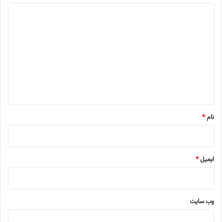
د
ی
د
گ
ا
ه
*
نام
*
ایمیل
*
وب‌ سایت