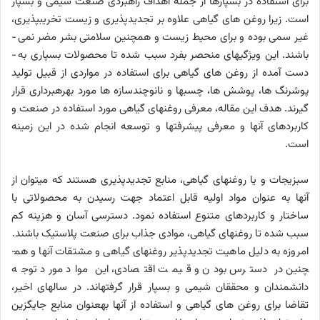
برای استفاده در بسپارها از جمله اهداف راهبردی صنعت شیمی و بسپار
است. زیرا روغن ­های گیاهی علاوه بر تجدیدپذیری و زیست تخریب­پذیری،
غیر سمی بوده و برای محیط زیست و هم­چنین سلامتی بشر مضر نمی ­
باشند. این ویژگی­های منحصر بفرد سبب شده تا محصولات بسپاری به ­
دست آمده از روغن­ های گیاهی برای استفاده در مواردی از قبیل تولید
پوشرنگ ­ها، پوشش ­ها، چسب­ها و نانوچندسازه ­ها مورد بهره­برداری قرار
گیرند. هدف این مقاله، معرفی روغن­های گیاهی مورد استفاده در صنعت و
کاربردهای آن­ها و معرفی پیشرفت­ها و توسعه انجام شده در این زمینه
است.
سبزیجات و یا روغن­های گیاهی، منابع تجدیدپذیری هستند که می­توان از
آن­ها به­ عنوان مواد اولیه قابل اعتماد جهت رسیدن به محصولاتی با
ساختار و کاربردهای متنوع استفاده نمود. دسترسی آسان و هزینه کم
سبب شده تا روغن­های گیاهی، موادی جذاب برای صنعت پلاستیک باشند.
امروزه به دلیل ماهیت تجدیدپذیر روغن­های گیاهی و مشتقات آن­ها و هم­
چنین در دسترس بودن و قیمت اقتصادی، این مواد مورد توجه
دانشمندان و محققان شیمی و بسپار قرار گرفته­اند. در سال­های اخیر،
تقاضا برای روغن­ های گیاهی و استفاده از آن­ها به­عنوان منابع جایگزین