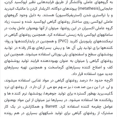
به گروه­های عاملی واکنشگر از طریق فرایندهایی نظیر اپوکسید کردن،
جابجایی(
metathesis
) پیوندهای دوگانه، اکریل­دار کردن با مالئیک انیدرید
و یا ترااستری شدن (استریفیکاسیون) هستند. به دلیل وجود گروه­های
عاملی اپوکسی روی ساختار روغن­های گیاهی اپوکسید شده و نسبت زیاد
گروه عاملی اکسیران در این روغن­ها، می­توان از آن­ها به­عنوان عامل پخت در
سامانه­های اپوکسی پایه زیستی استفاده کرد. هم­چنین روغن­های گیاهی در
نرم­کننده­های پلی­وینیل کلرید (
PVC
) و هم­چنین در پایدارکننده­ها و روان­
کننده­ها برای تولید پلی اُل ­ها و پیش بسپارهای به­کار رفته در تولید
پوشش­های سطح و اسفنج­های پلی ­یورتانی استفاده می­شوند. هم­چنین این
روغن­های گیاهی را می­توان به ­عنوان بهبوددهنده فرایند تولید پوشش­های
کف و اصلاح ­کننده بسپارهای گرماسخت و هم­چنین تهیه بسپارهای
جدید مورد استفاده قرار داد.
اگرچه حدود 80 درصد روغن­های گیاهی در مواد غذایی استفاده می­شوند،
ولی در این بین صنعت نیز سهم مهمی از آن دارد. از روغن­های تری­
گلیسیرید به­طور گسترده برای تولید جوهرها، پوشش­ها، نرم ­کننده­ ها و
روان­کننده­ ها استفاده می­شود. در بسپارها نیز می­توان از این مواد به­عنوان
عوامل چقرمه ­کننده استفاده کرد.
Barrett
و همکارانش، در یک کار
مشترک از روغن­های گیاهی برای تولید شبکه­های بسپاری در هم رونده