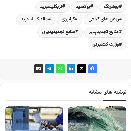
پوشرنگ
پوکسید
تری­گلیسیرید
روغن­ های گیاهی
گرانروی
مالئیک انیدرید
منابع تجدیدپذیر
منابع تجدیدپذیری
وزارت کشاورزی
نوشته های مشابه