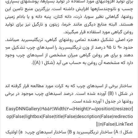
برای تولید افزودنی­های مورد استفاده در تولید بسپارها، پوشش­های بسپاری،
چسب و نانوچندسازه­ها افزایش داشته است. بزرگ­ترین منبع تامین این
روغن­ها، گیاهانی نظیر سویا، ذرت، دانه کتان، پنبه دانه و یا بادام زمینی
هستند. البته منابع دیگری مانند خرما، زیتون و نارگیل نیز برای تولید
روغن گیاهی مورد استفاده قرار می­گیرند.
جزء اصلی تشکیل­ دهنده تمامی روغن­های گیاهی، تری­گلیسیرید می­باشد.
حدود 90 تا 95 درصد از وزن تری­گلیسیرید را اسیدهای چرب تشکیل می­
دهند و برای هر روغن گیاهی میزان مشخصی از اسیدهای چرب وجود
دارد که مشخصه آن روغن به­ حساب می ­آید (شکل 1 (
A
)).
ساختار برخی از اسیدهای چرب که به کرات مورد مطالعه قرار گرفته ­اند
در شکل 1 (
B
) آورده شده است. درصد اسیدهای چرب موجود در برخی
روغن­ها در جدول 1 آورده شده است.
[EasyDNNGallery|19552|Width|200|Height|200|position||resizecr
op|False|lightbox|False|title|False|description|False|redirectio
n|False|LinkText||]
شکل 1:
A
) ساختار تری­گلیسیرید و
B
) ساختار اسیدهای چرب:
a
) اولئیک