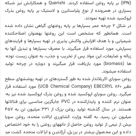
(
IPN
) بر پایه روغن استفاده کردند.
Querishi
و همکارانش نیز شبکه
بسپاری در هم­رونده از نوع پلی­استایرن و لاستیک بر پایه روغن بذرک
اپوکسید شده تهیه نمودند.
در شکل 2 چرخه عمر بسپارها بر پایه روغن­های گیاهی نشان داده شده
است. همان­طور که مشخص است این روغن­ها به­­عنوان اصلاح­کننده
شیمیایی و با هدف افزایش واکنش­ پذیری در تهیه بسپارها و فرایندهای
بسپارش، مورد استفاده قرار می­گیرند. با مصرف بسپارها و تبدیل آن­ها به
زباله و ضایعات، این مواد پس از تخریب و جذب، به­ عنوان زیست­ توده­
ها (
biomass
) مورد بازیافت قرار می­گیرند و دوباره در چرخه تولید
استفاده می­شوند.
روغن سویای اکریلات­دار شده به­ طور گسترده­ای در تهیه پوشش­های سطح
نظیر
EBECRYL 860
(
UCB Chemical Company
) مورد استفاده قرار
می­گیرد. روغن سویای اپوکسید شده و روغن بذرک اپوکسید شده نیز به­
عنوان نرم ­کننده و پایدارکننده در
PVC
جایگزین مناسبی برای فتالات­ها
هستند. در سال گذشته تولید روغن بزرک از 331 میلیون تن به 457
میلیون تن رسید. به گفته وزارت کشاورزی ایالات متحده، روغن سویا
بیش از نیمی از تولید روغن حاصل از دانه­های روغنی را به خود اختصاص
داده و این محصول بیشتر در برزیل، آرژانتین و ایالات متحده کشت می­