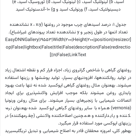
اسید،
b
) لینولئیک اسید،
c
) لینونیک اسید،
d
) ئوروسیک اسید،
e
)
دیسینولئیک اسید،
f
) ورنولیک اسید و
g
) 10-آندسنوئیک اسید
جدول 1: درصد اسیدهای چرب موجود در روغن­ها (
x:y
،
x
نشان­دهنده
تعداد اتم­ها در طول زنجیر و
y
نشان­دهنده تعداد پیوندهای غیر­اشباع).
[EasyDNNGallery|19553|Width|200|Height|200|position||resizecr
op|False|lightbox|False|title|False|description|False|redirectio
n|False|LinkText||]
روغن­های گیاهی با شاخص گرانروی زیاد، اجزاء فرار کم و نقطه اشتعال زیاد
در تولید روان­کننده­ها، افزودنی­های بسپار، تولید پوشش­ها و رزین­ها استفاده
می­شوند. به­عنوان مثال روغن­های گیاهی اپوکسید شده نه تنها باعث بهبود
پایداری روغن می­شوند بلکه موجب افزایش واکنش­پذیری برای ایجاد
اتصالات شیمیایی با زنجیرهای بسپار می­شوند. برای مثال روغن ورنونیا
(
vernonia
) همراه با سایر روغن­های گیاهی اپوکسید شده به­عنوان نرم­
کننده و پایدارکننده و هم­چنین اصلاح­کننده واکنشی (چقرمه­کننده) در
رزین­های اپوکسی مورد استفاده قرار می­گیرد.
به­طور کلی، امروزه محققان قادر به اصلاح شیمیایی و تبدیل تری­گلیسیرید