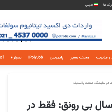
راک ها
فارسی
 و مدیریت
مجلات بسپار
پلیمریس
IPolyJob
بسپار +
آکا
اه، دو نمایشگاه صنعت پلاستیک
سال بی رونق: فقط در