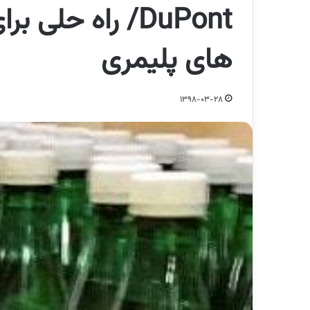
DuPont/ راه حلی
های پلیمری
1398-03-28