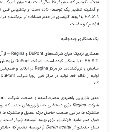
انتخاب کردیم که بیش از 20 سال است به عنوان شریک تجاری همکاری داریم. شرکت
و قابلیت تنظیم رنگ توسعه داده است و پشتیبانی فنی کا
F.A.S.T.
با ایجاد کارآمدی در عدم استفاده از نرم‌کننده در
فراهم کرده است.
یک همکاری چندجانبه
همکاری نزدیک میان شرکت‌های
DuPont
و
Regina
– از آز
e-F.A.S.T.
را ممکن کرده است. شرکت
DuPont
پژوهش قا
سایش و نرم‌کننده‌ها در مرکز
Regina
در ایتالیا و همچنی
اولیه از نقاله خط تولید در مرکز فنی اروپا شرکت
DuPont
د
کند.
مدیر بازاریابی راهبردی مصرف‌کننده و صنعت شرکت
ont
شرکت
Regina
برای دستیابی به نوآوری‌های جدید که روش
مشترک ما در این صنعت حاصل درک عمیق و مشترک ما از الزا
طول عمر مفید طولانی‌تر برای بهبود توسعه پایدار اس
نسل جدیدی از
Derlin acetal
را توسعه دادیم که چالش‌ه