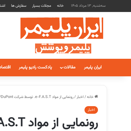
سه‌شنبه, 13 مرداد 1405
خانه
مجلات بسپار
سفارش ها
اشتر
ایران پلیمر
مقالات
پادکست رادیو پلیمر
اقتصاد
خانه
/
اخبار
/
رونمایی از مواد e-F.A.S.T. توسط شرکت DuPont/ راه حلی برای پر کردن آسانتر بطری های پلیمری
اخبار