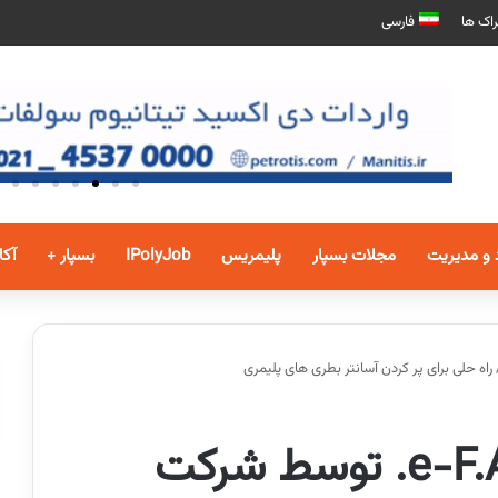
اک ها
فارسی
 و مدیریت
مجلات بسپار
پلیمریس
IPolyJob
بسپار +
آکا
رونمایی از مواد e-F.A.S.T. توسط شرکت