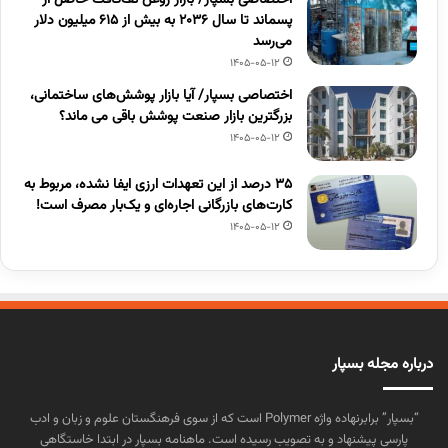
اختصاصی بسپار/ بازار روغن تَف‌کافت حاصل از
پسماند تا سال ۲۰۳۶ به بیش از ۶۱۵ میلیون دلار
می‌رسد
1405-05-12
اختصاصی بسپار/ آیا بازار پوشش‌های ساختمانی،
بزرگترین بازار صنعت پوشش باقی می ماند؟
1405-05-12
۳۵ درصد از این تعهدات ارزی ایفا نشده، مربوط به
کارت‌های بازرگانی اجاره‌ای و یک‌بار مصرف است!
1405-05-12
درباره مجله بسپار
“بسپار” برابرنهاده واژه Polymer است که از سوی فرهنگستان علوم و زبان و ادب
پارسی پیشنهاد و به تصویب رسیده است. ماهنامه بسپار در ابتدا خاستگاهی