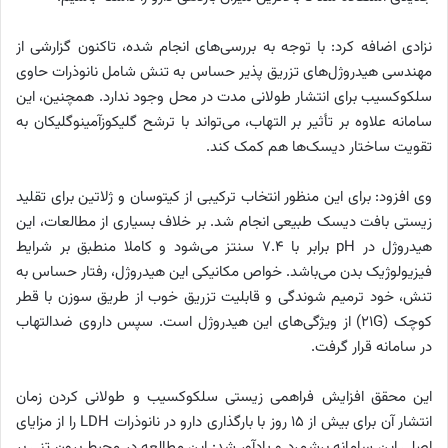
نزادی اضافه کرد: با توجه به بررسی‌های انجام شده، تاکنون گزارشی از
مهندسی هیدروژل‌های تزریق پذیر حساس به تنش شامل نانوذرات حاوی
سلکوکسیب برای انتشار طولانی مدت در محل وجود ندارد. همچنین، این
سامانه علاوه بر تأثیر بر التهاب، می‌تواند با ترشح گلیکوزآمینوگلیکان به
تقویت ساختار دیسک‌ها هم کمک کند.
وی افزود: برای این منظور انتخاب ترکیبی از کیتوسان و ژلاتین برای تقلید
زیستی بافت دیسک طبیعی انجام شد. بر خلاف بسیاری از مطالعات، این
هیدروژل در pH برابر با ۷.۴ سنتز می‌شود و کاملا منطبق بر شرایط
فیزیولوژیک بدن می‌باشد. خواص مکانیکی این هیدروژل، رفتار حساس به
تنش، خود ترمیم شوندگی و قابلیت تزریق خوب از طریق سوزن با قطر
کوچک (۲۱G) از ویژگی‌های این هیدروژل است. سپس داروی ضدالتهاب
در سامانه قرار گرفت.
این محقق افزایش فراهمی زیستی سلکوکسیب و طولانی کردن زمان
انتشار آن برای بیش از ۱۵ روز با بارگذاری دارو در نانوذرات LDH را از مزایای
اصلی این سامانه برشمرد و یادآور شد: این مطالعه در محیط برون تنی بر