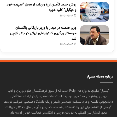
روش جدید تأمین ارز؛ واردات از محل “سپرده خود
و دیگران” کلید خورد
1405-05-14
وزیر صمت در دیدار با وزیر بازرگانی پاگستان
خواستار پیگیری کانتینرهای ایرانی در بندر کراچی
شد
1405-05-14
درباره مجله بسپار
“بسپار” برابرنهاده واژه Polymer است که از سوی فرهنگستان علوم و زبان و ادب
پارسی پیشنهاد و به تصویب رسیده است. ماهنامه بسپار در ابتدا خاستگاهی
دانشجویی داشته و در دانشکده مهندسی پلیمر و رنگ دانشگاه صنعتی امیرکبیر توسط
گروهی از دانشجویان این رشته منتشر شده است. پس از آن در سال ۱۳۷۶ با دریافت
مجوز انتشار بین المللی به دو زبان فارسی و انگلیسی فعالیت خود را ادامه داد.