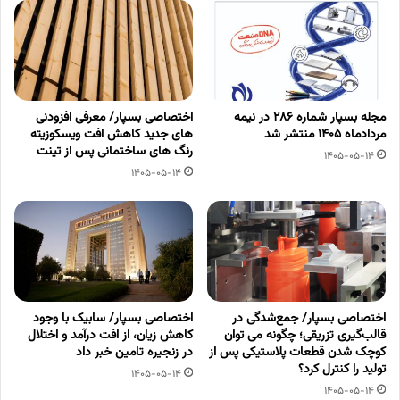
مجله بسپار شماره 286 در نیمه
اختصاصی بسپار/ معرفی افزودنی
مردادماه 1405 منتشر شد
های جدید کاهش افت ویسکوزیته
رنگ های ساختمانی پس از تینت
1405-05-14
1405-05-14
اختصاصی بسپار/ جمع‌شدگی در
اختصاصی بسپار/ سابیک با وجود
قالب‌گیری تزریقی؛ چگونه می توان
کاهش زیان، از افت درآمد و اختلال
کوچک شدن قطعات پلاستیکی پس از
در زنجیره تامین خبر داد
تولید را کنترل کرد؟
1405-05-14
1405-05-14