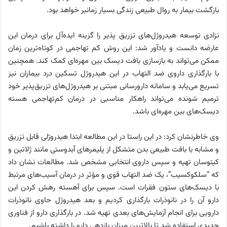
بازگشت بیمار به روال طبیعی زندگی بسیار زمانبر خواهد بود.
نزادی توسعه هیدروژل‌های تزریق پذیر را گزینه ایده‌آل برای درمان این
عارضه دانست و یادآور شد: این روش کم تهاجمی در کوتاه‌ترین زمان
ممکن می‌تواند به بازسازی بافت دیسک بین مهره‌ای کمک کند. همچنین
با بارگذاری داروی ضد التهاب در این هیدروژل تسکین درد بیماران نیز
تسریع می‌یابد و سامانه دارورسانی مبتنی بر هیدروژل‌های تزریق‌پذیر خود
ترمیم شونده می‌تواند راهکار مناسبی در درمان کم‌تهاجمی هسته
دیسک‌های بین‌ مهره‌ای باشد.
وی خاطرنشان کرد: در این راستا در این مطالعه ابتدا هیدروژلی قابل تزریق
و مشابه با بافت طبیعی بدن متشکل از پلیمرهای آبدوستی مانند ژلاتین و
کیتوسان تهیه و سپس داروی انتخابی مشخص شد. مطالعات نشان داد
که “سلکوکسیب”، یک ضد التهاب قوی و مؤثر در درمان آسیب‌های مرتبط
با دیسک‌های ستون فقرات است. سپس برای آهسته رهش کردن این
دارو آن را در نانوذرات بارگذاری کردیم و بعد هیدروژل حاوی نانوذرات
دارویی برای انجام آزمایش‌های بعدی تهیه شد. در بارگذاری دارو از فناوری
جدیدی استفاده شد تا بالاترین میزان بازدهی دارو را داشته باشیم.