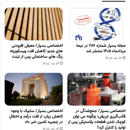
مجله بسپار شماره 286 در نیمه
اختصاصی بسپار/ معرفی افزودنی
مردادماه 1405 منتشر شد
های جدید کاهش افت ویسکوزیته
رنگ های ساختمانی پس از تینت
1405-05-14
1405-05-14
اختصاصی بسپار/ جمع‌شدگی در
اختصاصی بسپار/ سابیک با وجود
قالب‌گیری تزریقی؛ چگونه می توان
کاهش زیان، از افت درآمد و اختلال
کوچک شدن قطعات پلاستیکی پس از
در زنجیره تامین خبر داد
تولید را کنترل کرد؟
1405-05-14