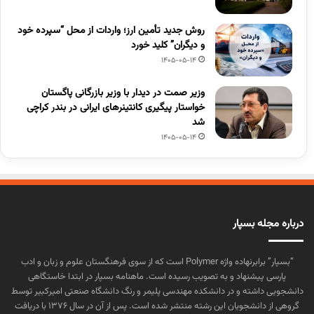
روش جدید تأمین ارز؛ واردات از محل “سپرده خود
و دیگران” کلید خورد
1405-05-14
وزیر صمت در دیدار با وزیر بازرگانی پاگستان
خواستار پیگیری کانتینرهای ایرانی در بندر کراچی
شد
1405-05-14
درباره مجله بسپار
“بسپار” برابرنهاده واژه Polymer است که از سوی فرهنگستان علوم و زبان و ادب
پارسی پیشنهاد و به تصویب رسیده است. ماهنامه بسپار در ابتدا خاستگاهی
دانشجویی داشته و در دانشکده مهندسی پلیمر و رنگ دانشگاه صنعتی امیرکبیر توسط
گروهی از دانشجویان این رشته منتشر شده است. پس از آن در سال ۱۳۷۶ با دریافت