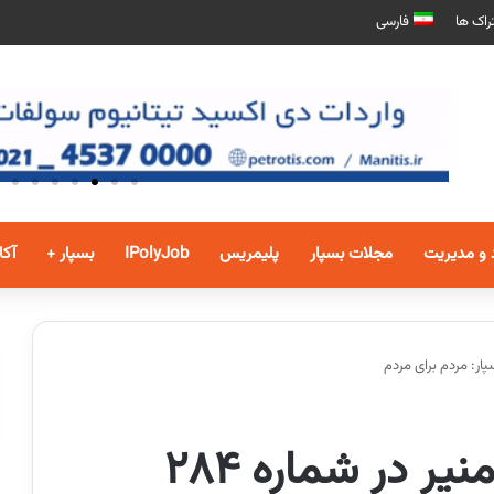
راک ها
فارسی
 و مدیریت
مجلات بسپار
پلیمریس
IPolyJob
بسپار +
آکا
سرمقاله تبسم علیزادمنیر در شماره 284