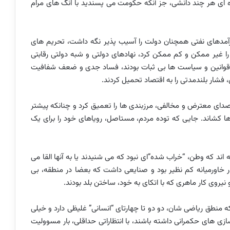
ده ای هر چند دانشی، جز آنکه حکومت می پسندید با انگ های مرام
 درآمدهای نفتی همچنان دولت را آسیب پذیر نگه داشت، تحریم های
 را غیر ممکن و کم ممکن کرد، نهادهای دولتی و شبه دولتی رقابتی
، قوانین و سیاست ها بی ثبات بودند، فساد جدی و ضعف شفافیت
، فشار بلندمدتی را به اقتصاد تحمیل کردند.
دای معترض و مخالفی، مرزبندی ها را تعمیق کرد و چنانکه پیشتر
ها کشاند. جایی که توده مردم، مستاصل، رویاهای خود را برای یک
اند که وطن، “خراب شده”ای نبود که می شنیدند یا به آنها القا می
ورمیانه کم نظیر بود و صنایعی داشت که بعضا در منطقه، بی
یروی کار ماهری که با اتکای به خود، ساختن بلد بودند.
 که منطق ریاضی شان، دو دو تا چهارتای “انسانی” غلیظی دارد و خیلی
زی های حکمرانی داشته باشند، با انتظاراتی حداقلی، بار مسوولیت