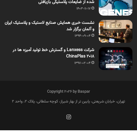
شده از ضایعات پلاستیکی بازیافتی
1403-11-17
نشست خبری همایش صنایع لاستیک و پلاستیک ایران
و آلمان برگزار شد
1394-09-04
شرکت Lanxess و گسترش خط تولید آمیزه ها در
ChinaPlas 2018
1397-02-04
Copyright 2026 by Baspar
تهران، خیابان شریعتی، پایین تر از بهار شیراز، کوچه سلطانی، پلاک 2، واحد 2