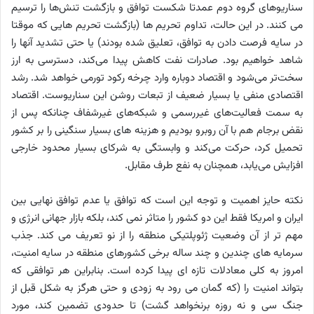
سناریوهای گروه دوم عمدتا شکست توافق و بازگشت تنش‌ها را ترسیم
می کنند. در این حالت، تداوم تحریم ها (بازگشت تحریم هایی که موقتا
در سایه فرصت دادن به توافق، تعلیق شده بودند) یا حتی تشدید آنها را
شاهد خواهیم بود. صادرات نفت کاهش پیدا می‌کند، دسترسی به ارز
سخت‌تر می‌شود و اقتصاد دوباره وارد چرخه رکود تورمی خواهد شد. رشد
اقتصادی منفی یا بسیار ضعیف از تبعات روشن این سناریوست. اقتصاد
به سمت فعالیت‌های غیررسمی و شبکه‌های غیرشفاف چنانکه پس از
نقض برجام هم با آن روبرو بودیم و هزینه های بسیار سنگینی را بر کشور
تحمیل کرد، حرکت می‌کند و وابستگی به شرکای بسیار محدود خارجی
افزایش می‌یابد، همچنان به نفع طرف مقابل.
نکته حایز اهمیت و توجه این است که توافق یا عدم توافق نهایی بین
ایران و امریکا فقط این دو کشور را متاثر نمی کند، بلکه بازار جهانی انرژی و
مهم تر از آن وضعیت ژئوپلتیکی منطقه را از نو تعریف می کند. جذب
سرمایه های چندین و چند ساله برخی کشورهای منطقه در سایه امنیت،
امروز به کلی معادلات تازه ای پیدا کرده است. بنابراین هر توافقی که
بتواند امنیت را (که گمان می رود به زودی و حتی هرگز به شکل قبل از
جنگ سی و نه روزه برنخواهد گشت) تا حدودی تضمین کند، مورد