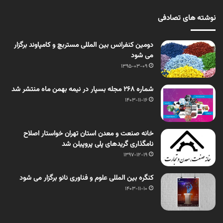
نوشته های تصادفی
دومین کنفرانس بین المللی مستربچ و کامپاوند برگزار
می شود
1395-03-09
شماره 268 مجله بسپار در نیمه بهمن ماه منتشر شد
1403-11-16
خانه صنعت و معدن استان تهران خواستار اصلاح
نامگذاری گریدهای پلی پروپیلن شد
1397-12-19
کنگره بین المللی علوم و فناوری نانو برگزار می شود
1403-11-10