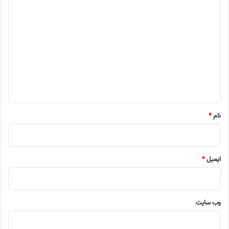
د
ی
د
گ
ا
ه
*
نام
*
ایمیل
*
وب‌ سایت