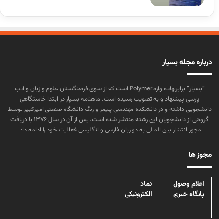
درباره مجله بسپار
“بسپار” برابرنهاده واژه Polymer است که از سوی فرهنگستان علوم و زبان و ادب
پارسی پیشنهاد و به تصویب رسیده است. ماهنامه بسپار در ابتدا خاستگاهی
دانشجویی داشته و در دانشکده مهندسی پلیمر و رنگ دانشگاه صنعتی امیرکبیر توسط
گروهی از دانشجویان این رشته منتشر شده است. پس از آن در سال ۱۳۷۶ با دریافت
مجوز انتشار بین المللی به دو زبان فارسی و انگلیسی فعالیت خود را ادامه داد.
مجوز ها
اعلام وصول
نماد
پایگاه خبری
الکترونیکی