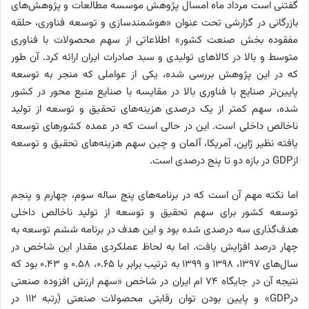
گفتنی است مرداد ماه امسال پژوهش موسسه مطالعات و پژوهش‌های
بازرگانی در گزارشی تحت عنوان «هوشمندسازی و توسعه فناوری، حلقه
مفقوده بخش صنعت کشور» اطلاعاتی از سهم محصولات با فناوری
متوسط و بالا در کالاهای تولیدی و سبد صادرات ایران ارائه کرد. آن طور
که در این پژوهش بررسی شده، یکی از عواملی که منجر به توسعه
پایین‌تر صنایع با فناوری بالا در مقایسه با صنایع منبع محور در کشور
شده، سهم کمتر از یک درصدی هزینه‌های تحقیق و توسعه از تولید
ناخالص داخلی است. این در حالی است که در عمده کشورهای توسعه
یافته نظیر ژاپن، آمریکا، آلمان و چین سهم هزینه‌های تحقیق و توسعه
ازGDP در بازه دو تا پنج درصدی است.
اما نکته مهم آن است که در برنامه‌های پنج ساله سوم، چهارم و پنجم
توسعه کشور برای سهم تحقیق و توسعه از تولید ناخالص داخلی
هدف‌گذاری سه درصدی شده بود و این هدف در برنامه ششم توسعه به
چهار درصد افزایش یافت. اما به لحاظ عملکردی مقدار این شاخص در
سال‌های ۱۳۹۷، ۱۳۹۸ و ۱۳۹۹ به ترتیب برابر با ۰.۶۵، ۰.۵۸ و ۰.۴۳ بود که
نتیجه آن در جایگاه ۷۴ ام ایران در شاخص «سهم ارزش افزوده صنعتی
درGDP» و پایین بودن توان رقابتی محصولات صنعتی (رتبه ۱۱۲ در