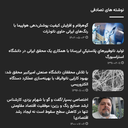
نوشته های تصادفی
گوهرفام و افزایش کیفیت پوشش‌دهی هواپیما با
رنگ‌های ایرانی حاوی نانوذرات
1402-05-03
تولید نانوفيبرهاي پلاستيكي ابررسانا با همکاری یک محقق ایرانی در دانشگاه
استراسبورگ
1391-02-11
با تلاش محققان دانشگاه صنعتی امیرکبیر محقق شد:
بهبود کارایی نانوالیاف با بهینه‌سازی عملکرد دستگاه
الکتروریسی
1396-11-01
اختصاصی بسپار/گفت و گو با شهرام یزدی، کارشناس
ارشد صنایع رنگ و رزین: موفقیت اقتصاد مقاومتی
تنها در کاهش سطح سقوط است نه ایجاد رشد
اقتصادی!
1400-07-06