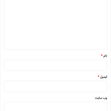
د
ی
د
گ
ا
ه
*
نام
*
ایمیل
*
وب‌ سایت