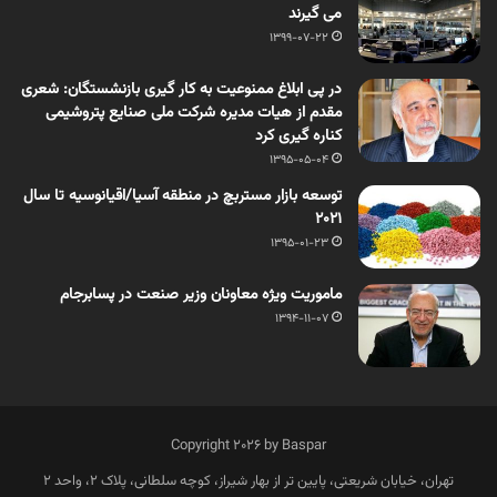
می گیرند
1399-07-22
در پی ابلاغ ممنوعیت به کار گیری بازنشستگان: شعری
مقدم از هیات مدیره شرکت ملی صنایع پتروشیمی
کناره گیری کرد
1395-05-04
توسعه بازار مستربچ‌ در منطقه آسیا/اقیانوسیه تا سال
2021
1395-01-23
ماموریت ویژه معاونان وزیر صنعت در پسابرجام
1394-11-07
Copyright 2026 by Baspar
تهران، خیابان شریعتی، پایین تر از بهار شیراز، کوچه سلطانی، پلاک 2، واحد 2