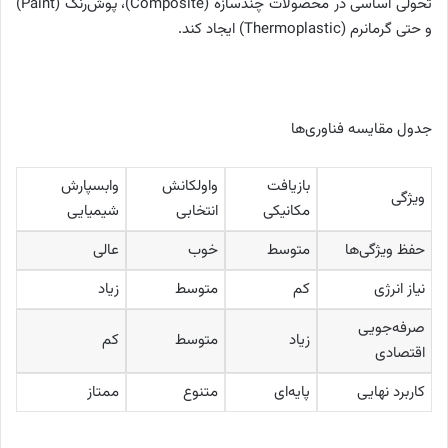
تحولی اساسی در محصولات چندسازه (Composite)، پوش‌رنگ (Paint)
و حتی گرمانرم (Thermoplastic) ایجاد کند.
جدول مقایسه فناوری‌ها
بازیافت
واولکانش
وابسپارش
ویژگی
مکانیکی
انتخابی
شیمیایی
حفظ ویژگی‌ها
متوسط
خوب
عالی
نیاز انرژی
کم
متوسط
زیاد
صرفه‌جویی
زیاد
متوسط
کم
اقتصادی
کاربرد نهایی
پایه‌ای
متنوع
ممتاز