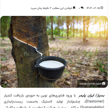
1404-02-15
0
خواندن این مطلب 2 دقیقه زمان میبرد
iranpolymer.com
بسپار/ ایران پلیمر
با ورود فناوری‌های نوین به حوزه‌‌ی بازیافت کشپار
(Elastomer)، چشم‌انداز تولید لاستیک به‌سمت زیست‌پایداری
(Sustainability) و کارایی بیش‌تر حرکت کرده‌است. از بازیافت مکانیکی