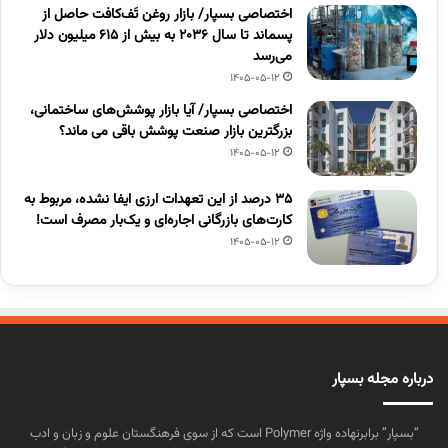
اختصاصی بسپار/ بازار روغن تَف‌کافت حاصل از
پسماند تا سال ۲۰۳۶ به بیش از ۶۱۵ میلیون دلار
می‌رسد
1405-05-12
اختصاصی بسپار/ آیا بازار پوشش‌های ساختمانی،
بزرگترین بازار صنعت پوشش باقی می ماند؟
1405-05-12
۳۵ درصد از این تعهدات ارزی ایفا نشده، مربوط به
کارت‌های بازرگانی اجاره‌ای و یک‌بار مصرف است!
1405-05-12
درباره مجله بسپار
“بسپار” برابرنهاده واژه Polymer است که از سوی فرهنگستان علوم و زبان و ادب