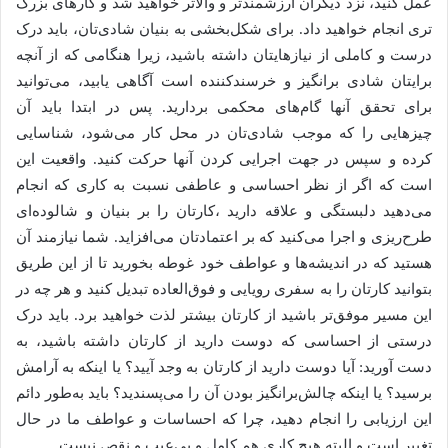
عمل کنید، نزد دیگران ارزشمندتر و والاتر خواهید شد و کارهای بزرگ‌
تری انجام خواهید داد. برای شکل‌بخشی به بنیان شادی‌تان، باید درک
درست و کاملی از نیازهایتان داشته باشید، زیرا هنگامی که از آنچه
برایتان شادی‌ برانگیز و خرسند‌کننده است آگاهی یابید، می‌توانید
برای تحقق آنها گام‌های محکمی بردارید. پس در ابتدا باید آن
چیزهایی را که موجب شادی‌تان در محل کار می‌شود، شناسایی
کرده و سپس در جهت اجرایی کردن آنها حرکت کنید. واقعیت این
است که اگر از نظر احساسی و عاطفی نسبت به کاری که انجام
می‌دهید دلبستگی و علاقه دارید ،کارتان را بر بنیان و شالوده‌ای
طرح‌ریزی و اجرا می‌کنید که بر اعتمادتان می‌افزاید. شما نیازمند آن
هستید که در اندیشه‌ها و عواطف خود غوطه بخورید تا از این طریق
بتوانید کارتان را به سفری رویایی و فوق‌العاده تبدیل کنید و هر چه در
این مسیر موفق‌تر باشید از کارتان بیشتر لذت خواهید برد. باید درک
درستی از احساسی که دوست دارید از کارتان داشته باشید، به
دست آورید: آیا دوست دارید از کارتان به وجد آیید؟ یا اینکه به آرامش
برسید؟ یا اینکه چالش‌برانگیز بودن آن را می‌پسندید؟ باید به‌طور دائم
این ارزیابی را انجام دهید، چرا که احساسات و عواطف ما در حال
تغییر است و البته هیچ کاری هم کامل و بی‌عیب و نقص نیست.