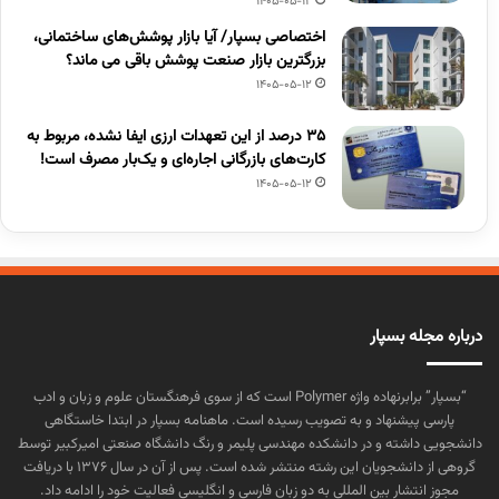
1405-05-12
اختصاصی بسپار/ آیا بازار پوشش‌های ساختمانی،
بزرگترین بازار صنعت پوشش باقی می ماند؟
1405-05-12
۳۵ درصد از این تعهدات ارزی ایفا نشده، مربوط به
کارت‌های بازرگانی اجاره‌ای و یک‌بار مصرف است!
1405-05-12
درباره مجله بسپار
“بسپار” برابرنهاده واژه Polymer است که از سوی فرهنگستان علوم و زبان و ادب
پارسی پیشنهاد و به تصویب رسیده است. ماهنامه بسپار در ابتدا خاستگاهی
دانشجویی داشته و در دانشکده مهندسی پلیمر و رنگ دانشگاه صنعتی امیرکبیر توسط
گروهی از دانشجویان این رشته منتشر شده است. پس از آن در سال ۱۳۷۶ با دریافت
مجوز انتشار بین المللی به دو زبان فارسی و انگلیسی فعالیت خود را ادامه داد.