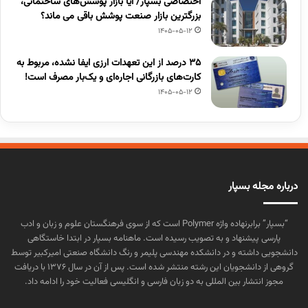
اختصاصی بسپار/ آیا بازار پوشش‌های ساختمانی،
بزرگترین بازار صنعت پوشش باقی می ماند؟
1405-05-12
۳۵ درصد از این تعهدات ارزی ایفا نشده، مربوط به
کارت‌های بازرگانی اجاره‌ای و یک‌بار مصرف است!
1405-05-12
درباره مجله بسپار
“بسپار” برابرنهاده واژه Polymer است که از سوی فرهنگستان علوم و زبان و ادب
پارسی پیشنهاد و به تصویب رسیده است. ماهنامه بسپار در ابتدا خاستگاهی
دانشجویی داشته و در دانشکده مهندسی پلیمر و رنگ دانشگاه صنعتی امیرکبیر توسط
گروهی از دانشجویان این رشته منتشر شده است. پس از آن در سال ۱۳۷۶ با دریافت
مجوز انتشار بین المللی به دو زبان فارسی و انگلیسی فعالیت خود را ادامه داد.