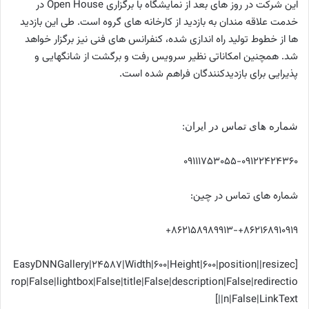
این شرکت در روز های بعد از نمایشگاه با برگزاری
Open House
در
خدمت علاقه مندان به بازدید از کارخانه های گروه است. طی این بازدید
ها از خطوط تولید راه اندازی شده، کنفرانس های فنی نیز برگزار خواهد
شد. همچنین امکاناتی نظیر سرویس رفت و برگشت از شانگهایی و
پذیرایی برای بازدیدکنندگان فراهم شده است.
شماره های تماس در ایران:
09111753055-09122424360
شماره های تماس در چین:
862168910919+-862158989913+
[EasyDNNGallery|24587|Width|600|Height|600|position||resizec
rop|False|lightbox|False|title|False|description|False|redirectio
n|False|LinkText||]