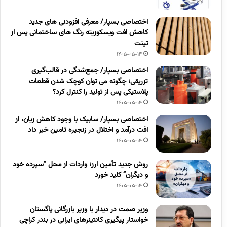
اختصاصی بسپار/ معرفی افزودنی های جدید
کاهش افت ویسکوزیته رنگ های ساختمانی پس از
تینت
1405-05-14
اختصاصی بسپار/ جمع‌شدگی در قالب‌گیری
تزریقی؛ چگونه می توان کوچک شدن قطعات
پلاستیکی پس از تولید را کنترل کرد؟
1405-05-14
اختصاصی بسپار/ سابیک با وجود کاهش زیان، از
افت درآمد و اختلال در زنجیره تامین خبر داد
1405-05-14
روش جدید تأمین ارز؛ واردات از محل “سپرده خود
و دیگران” کلید خورد
1405-05-14
وزیر صمت در دیدار با وزیر بازرگانی پاگستان
خواستار پیگیری کانتینرهای ایرانی در بندر کراچی