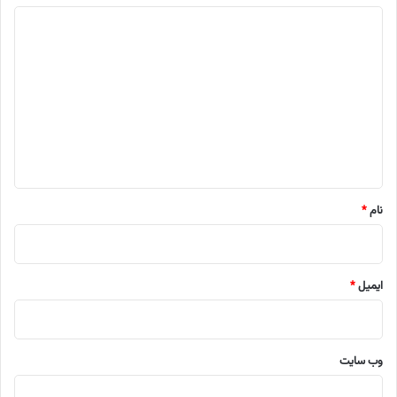
د
ی
د
گ
ا
ه
*
نام
*
ایمیل
*
وب‌ سایت