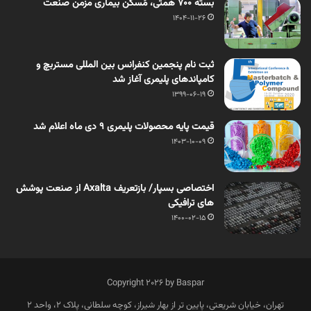
بسته 700 همتی، مُسکن بیماری مزمن صنعت
1404-11-26
ثبت نام پنجمین کنفرانس بین المللی مستربچ و
کامپاندهای پلیمری آغاز شد
1399-06-19
قیمت پایه محصولات پلیمری 9 دی ماه اعلام شد
1403-10-09
اختصاصی بسپار/ بازتعریف Axalta از صنعت پوشش
های ترافیکی
1400-02-15
Copyright 2026 by Baspar
تهران، خیابان شریعتی، پایین تر از بهار شیراز، کوچه سلطانی، پلاک 2، واحد 2