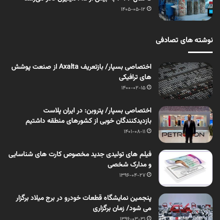
1405-05-12
نوشته های تصادفی
اختصاصی بسپار/ بازتعریف Axalta از صنعت پوشش
های ترافیکی
1400-02-15
اختصاصی بسپار/ پتروبن: در ایران پلاست
بازدیدکنندگان خوبی از کشورهای منطقه داشتیم
1401-08-11
فیلم های تولیدی جدید مخصوص کارت های شناسایی
و مدارک شخصی
1396-04-27
پنجمین نمایشگاه قطعات خودرو در برج میلاد برگزار
می شود/ زمان برگزاری
1396-03-31