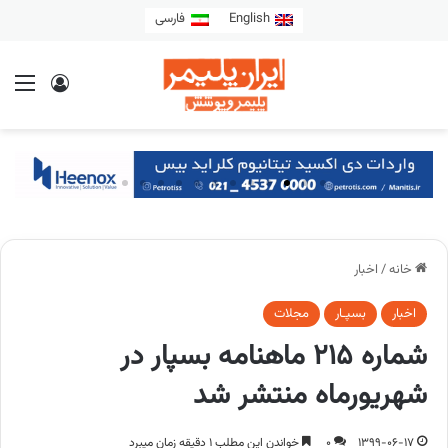
English
فارسی
خانه
/
اخبار
اخبار
بسپـار
مجلات
شماره 215 ماهنامه بسپار در
شهریورماه منتشر شد
1399-06-17
0
خواندن این مطلب 1 دقیقه زمان میبرد