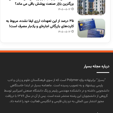
بزرگترین بازار صنعت پوشش باقی می ماند؟
1405-05-12
۳۵ درصد از این تعهدات ارزی ایفا نشده، مربوط به
کارت‌های بازرگانی اجاره‌ای و یک‌بار مصرف است!
1405-05-12
درباره مجله بسپار
“بسپار” برابرنهاده واژه Polymer است که از سوی فرهنگستان علوم و زبان و ادب
پارسی پیشنهاد و به تصویب رسیده است. ماهنامه بسپار در ابتدا خاستگاهی
دانشجویی داشته و در دانشکده مهندسی پلیمر و رنگ دانشگاه صنعتی امیرکبیر توسط
گروهی از دانشجویان این رشته منتشر شده است. پس از آن در سال ۱۳۷۶ با دریافت
مجوز انتشار بین المللی به دو زبان فارسی و انگلیسی فعالیت خود را ادامه داد.