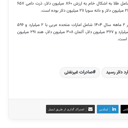
به گفته وی اقلام عمده وارداتی در دو ماهه سال جاری شامل طلا به اشکال خام به ارزش 860 میلیون دلار، ذرت دامی 657
وی گفت: کشورهای عمده طرف معامله واردات با ایران در 2 ماهه سال 1404 شامل امارات متحده عربی با 2 میلیارد و 596
میلیون دلار، چین 2 میلیارد و 206 میلیون دلار، ترکیه یک میلیارد و 367 میلیون دلار، آلمان 308 میلیون دلار، هند 291 میلیون
صادرات غیرنفتی
کس
لینکدین
اشتراک گذاری از طریق ایمیل