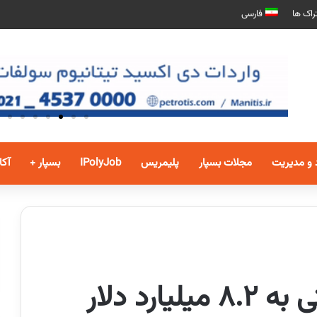
راک ها
فارسی
 و مدیریت
مجلات بسپار
پلیمریس
IPolyJob
بسپار +
آکا
ارزش صادرات غیر نفتی به ۸.۲ میلیارد دلار