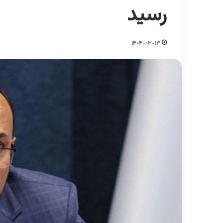
رسید
1404-03-13