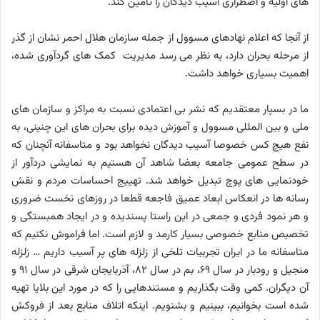
های اولیه و اضطراری آسیب دیدگان را تامین کند.
از آنجا که اعلام نهادهای مسوول از جمله سازمان هلال احمر نشان از گذر
از مرحله بحران دارد، به نظر می رسد مدیریت کمک های گردآوری شده،
اهمیت بسیاری خواهد داشت.
ما در بسپار معتقدیم که نشر بی اعتمادی نسبت به مراکز و سازمان های
ملی و بین المللی مسوول و آموزش دیده برای بحران های این چنینی، به
نفع هیچ کس خصوصا آسیب دیدگان نخواهد بود و متاسفانه آنچنان که
در سطح عمومی جامعه بعضا شاهد آن هستیم به نمایشی دردآور از
خودنمایی های پوچ تبدیل خواهد شد. تهییج احساسات مردم و نقش
رسانه ها در انعکاس ابعاد عمیق فاجعه قطعا در روزهای نخست ضروری
و هر نمود فردی و جمعی در این راستا پسندیده و در ایجاد همبستگی و
تخصیص منابع خصوصی بسیار کارمد و لازم است. اما فراموش نکنیم که
متاسفانه ما در ایران تجربیات تلخی از زلزله های پر آسیب داریم … زلزله
منجیل و رودبار در سال 69، بم در سال 82، آذربایجان شرقی در سال 91 و
آن دیگران. کمی وقت بگذاریم و مستندهایی را که در مورد این بلایا تهیه
شده است بخوانیم، ببینیم و بشنویم. اینکه اتلاف منابع بعد از فروکش