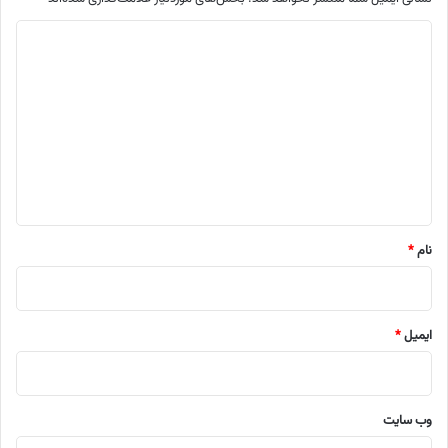
د
ی
د
گ
ا
ه
*
نام
*
ایمیل
*
وب‌ سایت