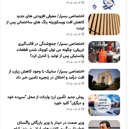
1405-05-14
اختصاصی بسپار/ معرفی افزودنی های جدید
کاهش افت ویسکوزیته رنگ های ساختمانی پس از
تینت
1405-05-14
اختصاصی بسپار/ جمع‌شدگی در قالب‌گیری
تزریقی؛ چگونه می توان کوچک شدن قطعات
پلاستیکی پس از تولید را کنترل کرد؟
1405-05-14
اختصاصی بسپار/ سابیک با وجود کاهش زیان، از
افت درآمد و اختلال در زنجیره تامین خبر داد
1405-05-14
روش جدید تأمین ارز؛ واردات از محل “سپرده خود
و دیگران” کلید خورد
1405-05-14
وزیر صمت در دیدار با وزیر بازرگانی پاگستان