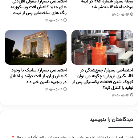
مجله بسپار شماره 286 در نیمه
اختصاصی بسپار/ معرفی افزودنی
مردادماه 1405 منتشر شد
های جدید کاهش افت ویسکوزیته
رنگ های ساختمانی پس از تینت
1405-05-14
1405-05-14
اختصاصی بسپار/ جمع‌شدگی در
اختصاصی بسپار/ سابیک با وجود
قالب‌گیری تزریقی؛ چگونه می توان
کاهش زیان، از افت درآمد و اختلال
کوچک شدن قطعات پلاستیکی پس از
در زنجیره تامین خبر داد
تولید را کنترل کرد؟
1405-05-14
1405-05-14
دیدگاهتان را بنویسید
نشانی ایمیل شما منتشر نخواهد شد.
بخش‌های موردنیاز علامت‌گذاری شده‌اند
*