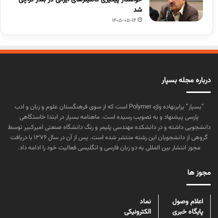
خواستار پیگیری کانتینرهای ایرانی در بندر کراچی
شد
1405-05-14
درباره مجله بسپار
“بسپار” برابرنهاده واژه Polymer است که از سوی فرهنگستان علوم و زبان و ادب
پارسی پیشنهاد و به تصویب رسیده است. ماهنامه بسپار در ابتدا خاستگاهی
دانشجویی داشته و در دانشکده مهندسی پلیمر و رنگ دانشگاه صنعتی امیرکبیر توسط
گروهی از دانشجویان این رشته منتشر شده است. پس از آن در سال ۱۳۷۶ با دریافت
مجوز انتشار بین المللی به دو زبان فارسی و انگلیسی فعالیت خود را ادامه داد.
مجوز ها
اعلام وصول
نماد
پایگاه خبری
الکترونیکی